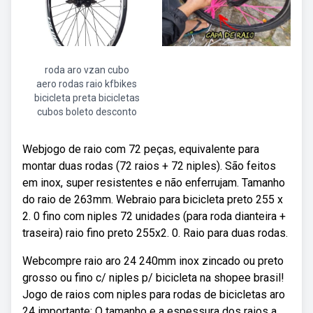
roda aro vzan cubo
aero rodas raio kfbikes
bicicleta preta bicicletas
cubos boleto desconto
Webjogo de raio com 72 peças, equivalente para
montar duas rodas (72 raios + 72 niples). São feitos
em inox, super resistentes e não enferrujam. Tamanho
do raio de 263mm. Webraio para bicicleta preto 255 x
2. 0 fino com niples 72 unidades (para roda dianteira +
traseira) raio fino preto 255x2. 0. Raio para duas rodas.
Webcompre raio aro 24 240mm inox zincado ou preto
grosso ou fino c/ niples p/ bicicleta na shopee brasil!
Jogo de raios com niples para rodas de bicicletas aro
24 importante: O tamanho e a espessura dos raios a