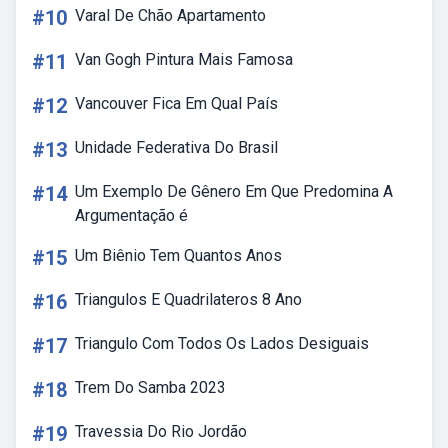
#10
Varal De Chão Apartamento
#11
Van Gogh Pintura Mais Famosa
#12
Vancouver Fica Em Qual País
#13
Unidade Federativa Do Brasil
#14
Um Exemplo De Gênero Em Que Predomina A
Argumentação é
#15
Um Biênio Tem Quantos Anos
#16
Triangulos E Quadrilateros 8 Ano
#17
Triangulo Com Todos Os Lados Desiguais
#18
Trem Do Samba 2023
#19
Travessia Do Rio Jordão