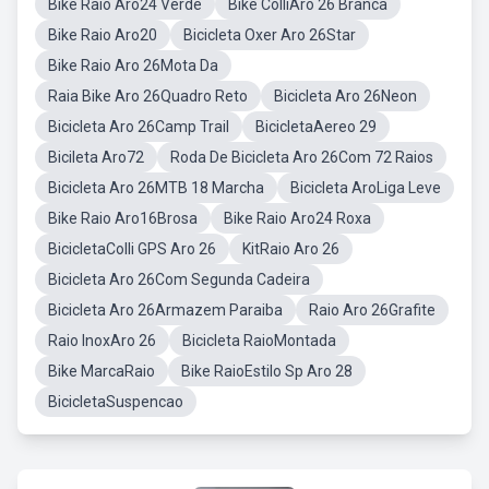
Bike Raio Aro24 Verde
Bike ColliAro 26 Branca
Bike Raio Aro20
Bicicleta Oxer Aro 26Star
Bike Raio Aro 26Mota Da
Raia Bike Aro 26Quadro Reto
Bicicleta Aro 26Neon
Bicicleta Aro 26Camp Trail
BicicletaAereo 29
Bicileta Aro72
Roda De Bicicleta Aro 26Com 72 Raios
Bicicleta Aro 26MTB 18 Marcha
Bicicleta AroLiga Leve
Bike Raio Aro16Brosa
Bike Raio Aro24 Roxa
BicicletaColli GPS Aro 26
KitRaio Aro 26
Bicicleta Aro 26Com Segunda Cadeira
Bicicleta Aro 26Armazem Paraiba
Raio Aro 26Grafite
Raio InoxAro 26
Bicicleta RaioMontada
Bike MarcaRaio
Bike RaioEstilo Sp Aro 28
BicicletaSuspencao