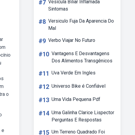
#7
Vesícula Biliar Inflamada
Sintomas
#8
Versiculo Fuja Da Aparencia Do
Mal
ar
#9
Verbo Viajar No Futuro
com
#10
Vantagens E Desvantagens
ocínio
Dos Alimentos Transgênicos
u
#11
Uva Verde Em Ingles
os
#12
Universo Bike é Confiável
um
tra o
#13
Uma Vida Pequena Pdf
#14
Uma Galinha Clarice Lispector
o
Perguntas E Respostas
 e
#15
Um Terreno Quadrado Foi