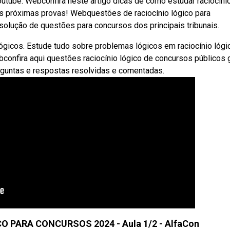
utube. Webconfira neste artigo dicas de como estudar raciocíni
 próximas provas! Webquestões de raciocínio lógico para
esolução de questões para concursos dos principais tribunais.
icos. Estude tudo sobre problemas lógicos em raciocínio lógi
confira aqui questões raciocínio lógico de concursos públicos g
rguntas e respostas resolvidas e comentadas.
 PARA CONCURSOS 2024 - Aula 1/2 - AlfaCon