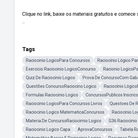
Clique no link, baixe os materiais gratuitos e comec
...
Tags
Raciocinio LogicoPara Concursos
Raciocínio Lógico Pa
Exercicio Raciocinio LogicoConcurso
Racionio LogicoP
Quiz De Raciocinio Logico
Prova De ConcursoCom Gaba
Questões ConcursoRaciocino Logico
Raciocínio Lógic
Formulas Raciocinio Logico
ConcursosPublicos Inscric
Raciocinio LogicoPara Concursos Livros
Questoes De R
Raciocinio Logico MatematicaConcursos
Raciocinio L
Materia De ConcursoRaciocimio Logico
G36 Raciocinio
Raciocinio Logico Capa
AprovaConcursos
Tabela R