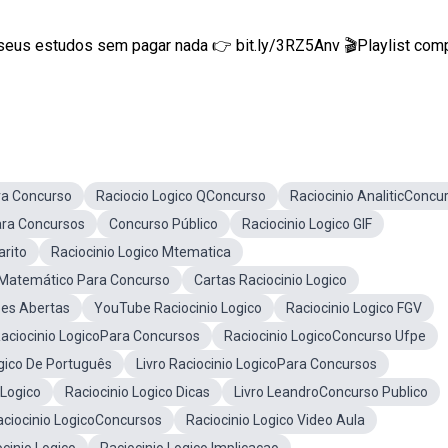
e seus estudos sem pagar nada 👉 bit.ly/3RZ5Anv 🎬Playlist com
ra Concurso
Raciocio Logico QConcurso
Raciocinio AnaliticConcu
ara Concursos
Concurso Público
Raciocinio Logico GIF
rito
Raciocinio Logico Mtematica
oMatemático Para Concurso
Cartas Raciocinio Logico
oes Abertas
YouTube Raciocinio Logico
Raciocinio Logico FGV
aciocinio LogicoPara Concursos
Raciocinio LogicoConcurso Ufpe
ogico De Português
Livro Raciocinio LogicoPara Concursos
 Logico
Raciocinio Logico Dicas
Livro LeandroConcurso Publico
aciocinio LogicoConcursos
Raciocinio Logico Video Aula