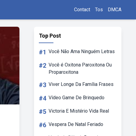
Contact
Tos
DMCA
Top Post
#1
Você Não Ama Ninguém Letras
#2
Você é Oxitona Paroxitona Ou
Proparoxitona
#3
Viver Longe Da Família Frases
#4
Vídeo Game De Brinquedo
#5
Victoria E Mistério Vida Real
#6
Vespera De Natal Feriado