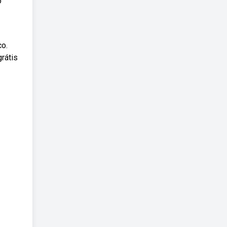
o
co.
rátis