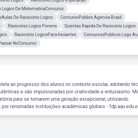
cinio Logico
Raciocinio Logico Implicacao
io Logico De MatematicaConcurso
Aulas De Raciocinio Logico
ConcursoPublico Agencia Brasil
o
Raciocinio Logico Ponens
Questao Rapida De Raciocinio Logico
gico
Raciocinio LogicoPara Iniciantes
ConcursosPublicos Logo Au
Passar NoConcurso
leta ao progresso dos alunos no contexto escolar, adotando té
tênticas e são impulsionadas por criatividade e entusiasmo. M
etória para se tornarem uma geração excepcional, utilizando
 por renomadas instituições acadêmicas globais - fdp.aau.edu.et