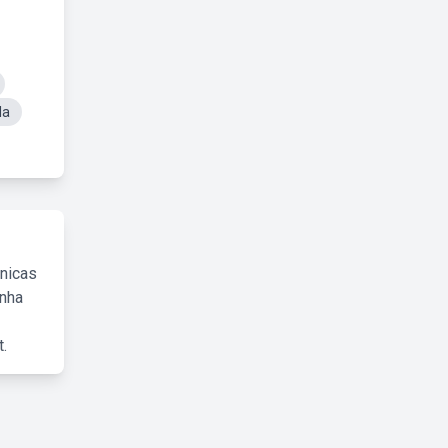
la
cnicas
inha
.