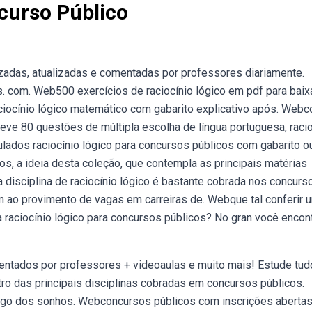
curso Público
zadas, atualizadas e comentadas por professores diariamente.
. com. Web500 exercícios de raciocínio lógico em pdf para baix
ciocínio lógico matemático com gabarito explicativo após. Web
a teve 80 questões de múltipla escolha de língua portuguesa, raci
mulados raciocínio lógico para concursos públicos com gabarito o
os, a ideia desta coleção, que contempla as principais matérias
 disciplina de raciocínio lógico é bastante cobrada nos concurs
 ao provimento de vagas em carreiras de. Webque tal conferir 
a raciocínio lógico para concursos públicos? No gran você encon
entados por professores + videoaulas e muito mais! Estude tud
tro das principais disciplinas cobradas em concursos públicos.
argo dos sonhos. Webconcursos públicos com inscrições abertas