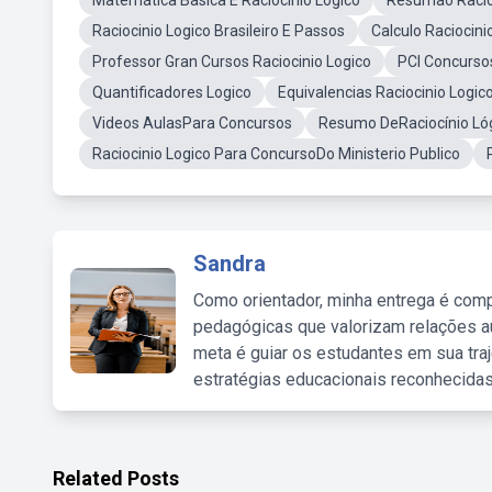
Matemática Basica E Raciocinio Logico
Resumao Racio
Raciocinio Logico Brasileiro E Passos
Calculo Raciocin
Professor Gran Cursos Raciocinio Logico
PCI Concursos
Quantificadores Logico
Equivalencias Raciocinio Logic
Videos AulasPara Concursos
Resumo DeRaciocínio Ló
Raciocinio Logico Para ConcursoDo Ministerio Publico
Sandra
Como orientador, minha entrega é comp
pedagógicas que valorizam relações au
meta é guiar os estudantes em sua traj
estratégias educacionais reconhecidas
Related Posts