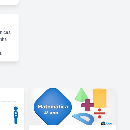
cnicas
inha
.