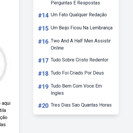
Perguntas E Respostas
#14
Um Fato Qualquer Redação
#15
Um Beijo Ficou Na Lembrança
#16
Two And A Half Men Assistir
Online
#17
Tudo Sobre Cristo Redentor
#18
Tudo Foi Criado Por Deus
#19
Tudo Bem Com Voce Em
Ingles
 aqui
#20
Tres Dias Sao Quantas Horas
ila
ação
as.