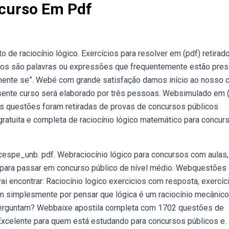
ncurso Em Pdf
e raciocínio lógico. Exercícios para resolver em (pdf) retirad
cos são palavras ou expressões que frequentemente estão pre
 somente se”. Webé com grande satisfação damos início ao nosso 
resente curso será elaborado por três pessoas. Websimulado em 
As questões foram retiradas de provas de concursos públicos
gratuita e completa de raciocínio lógico matemático para concur
cespe_unb. pdf. Webraciocínio lógico para concursos com aulas,
a para passar em concurso público de nível médio. Webquestões
i encontrar: Raciocínio logico exercicios com resposta, exercíc
m simplesmente por pensar que lógica é um raciocínio mecânico
 perguntam? Webbaixe apostila completa com 1702 questões de
 Excelente para quem está estudando para concursos públicos e.