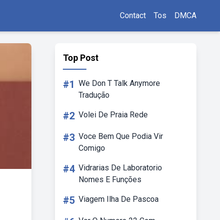
Contact
Tos
DMCA
Top Post
#1
We Don T Talk Anymore
Tradução
#2
Volei De Praia Rede
#3
Voce Bem Que Podia Vir
Comigo
#4
Vidrarias De Laboratorio
Nomes E Funções
#5
Viagem Ilha De Pascoa