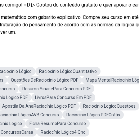
idas comigo! =D ▷ Gostou do conteúdo gratuito e quer apoiar o ca
o matemático com gabarito explicativo. Compre seu curso em até
struturação do pensamento de acordo com as normas da lógica 
ver um.
ciocínio Lógico
Raciocínio LógicoQuantitativo
os
Questões DeRaciocínio Lógico PDF
Mapa MentalRaciocínio Lóg
oncurso
Resumo SinasePara Concurso PDF
nio Lógico PDF
LivrosPara Concurso Em PDF
Apostila Da AnaRaciocínio Lógico PDF
Raciocinio LogicoQuestoes
aciocínio LógicoAVB Concurso
Raciocínio Lógico PDFGrátis
cinio Logico
Ficha ResumoPara Concurso
a ConcursosCaraa
Raciocínio Lógico4 Qno