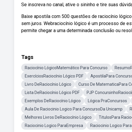
Se inscreva no canal, ative o sininho e tire suas dúv
Baixe apostila com 500 questões de raciocínio lógic
sem juros. Webraciocínio lógico é um processo de e
permite chegar a uma determinada conclusão ou resol
Tags
Raciocínio LógicoMatemático Para Concurso
ResumoRa
ExercíciosRaciocínio Lógico PDF
ApostilaPara Concurs
Livro DeRaciocínio Lógico
Curso De MatematicaPara C
Lista DeRaciocínio Lógico PDF
PJP ConcursinhoRaciocí
Exemplos DeRaciocínio Lógico
Lógica PraConcursos
Aula De Raciocinio Logico Para ConcursoDa Unicamp
R
Melhores Livros DeRaciocínio Lógico
TitulosPara Racio
Raciocinio Logico ParaEmpresa
Raciocinio Logico Par