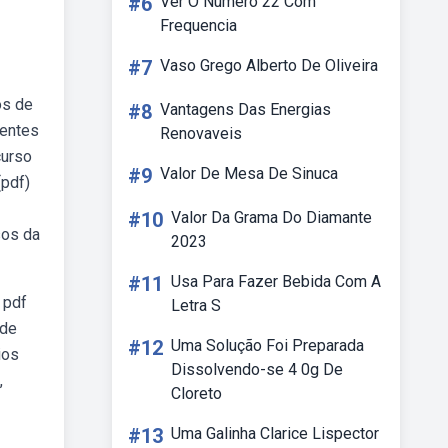
#6
Ver O Numero 22 Com
Frequencia
#7
Vaso Grego Alberto De Oliveira
os de
#8
Vantagens Das Energias
sentes
Renovaveis
curso
#9
Valor De Mesa De Sinuca
(pdf)
#10
Valor Da Grama Do Diamante
sos da
2023
#11
Usa Para Fazer Bebida Com A
 pdf
Letra S
 de
#12
Uma Solução Foi Preparada
ios
Dissolvendo-se 4 0g De
,
Cloreto
#13
Uma Galinha Clarice Lispector