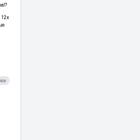
nal?
 12x
que
ico