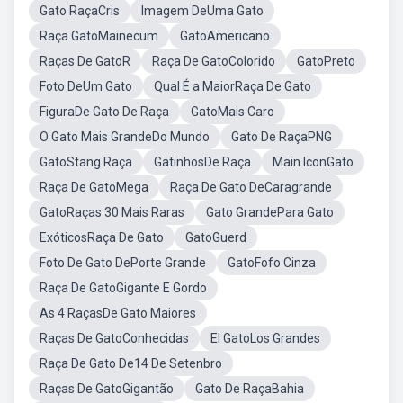
Gato RaçaCris
Imagem DeUma Gato
Raça GatoMainecum
GatoAmericano
Raças De GatoR
Raça De GatoColorido
GatoPreto
Foto DeUm Gato
Qual É a MaiorRaça De Gato
FiguraDe Gato De Raça
GatoMais Caro
O Gato Mais GrandeDo Mundo
Gato De RaçaPNG
GatoStang Raça
GatinhosDe Raça
Main IconGato
Raça De GatoMega
Raça De Gato DeCaragrande
GatoRaças 30 Mais Raras
Gato GrandePara Gato
ExóticosRaça De Gato
GatoGuerd
Foto De Gato DePorte Grande
GatoFofo Cinza
Raça De GatoGigante E Gordo
As 4 RaçasDe Gato Maiores
Raças De GatoConhecidas
El GatoLos Grandes
Raça De Gato De14 De Setenbro
Raças De GatoGigantão
Gato De RaçaBahia