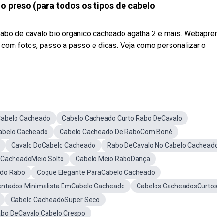
o preso (para todos os tipos de cabelo
rabo de cavalo bio orgânico cacheado agatha 2 e mais. Webapre
, com fotos, passo a passo e dicas. Veja como personalizar o
Cabelo Cacheado
Cabelo Cacheado Curto Rabo DeCavalo
abelo Cacheado
Cabelo Cacheado De RaboCom Boné
Cavalo DoCabelo Cacheado
Rabo DeCavalo No Cabelo Cachead
 CacheadoMeio Solto
Cabelo Meio RaboDança
ado Rabo
Coque Elegante ParaCabelo Cacheado
entados Minimalista EmCabelo Cacheado
Cabelos CacheadosCurto
Cabelo CacheadoSuper Seco
bo DeCavalo Cabelo Crespo