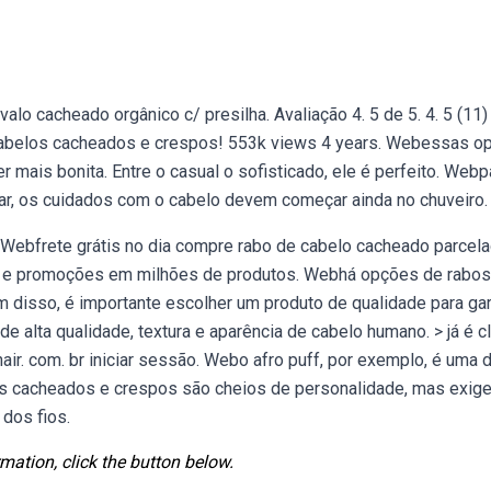
lo cacheado orgânico c/ presilha. Avaliação 4. 5 de 5. 4. 5 (11) 
/ cabelos cacheados e crespos! 553k views 4 years. Webessas o
 mais bonita. Entre o casual o sofisticado, ele é perfeito. Webp
ar, os cuidados com o cabelo devem começar ainda no chuveiro.
s. Webfrete grátis no dia compre rabo de cabelo cacheado parcel
as e promoções em milhões de produtos. Webhá opções de rabos
m disso, é importante escolher um produto de qualidade para gar
e alta qualidade, textura e aparência de cabelo humano. > já é c
ahair. com. br iniciar sessão. Webo afro puff, por exemplo, é uma 
os cacheados e crespos são cheios de personalidade, mas exig
 dos fios.
mation, click the button below.