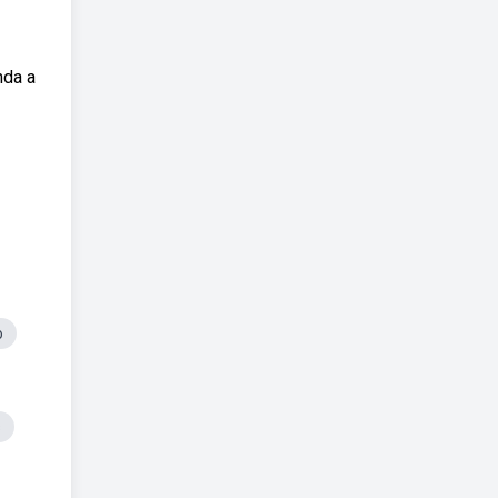
nda a
o
s