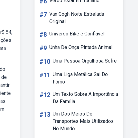
#6
Verbo Estar Em Italiano
#7
Van Gogh Noite Estrelada
Original
r$ 54,
#8
Universo Bike é Confiável
pções
#9
Unha De Onça Pintada Animal
ara
#10
Uma Pessoa Orgulhosa Sofre
ado
#11
Uma Liga Metálica Sai Do
 de
Forno
antir
liente
#12
Um Texto Sobre A Importância
das
Da Família
em
#13
Um Dos Meios De
Transportes Mais Utilizados
No Mundo