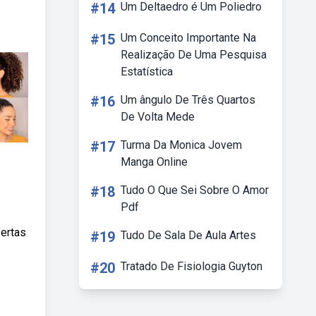
#14
Um Deltaedro é Um Poliedro
#15
Um Conceito Importante Na
Realização De Uma Pesquisa
Estatística
#16
Um ângulo De Três Quartos
De Volta Mede
#17
Turma Da Monica Jovem
Manga Online
s
#18
Tudo O Que Sei Sobre O Amor
Pdf
fertas
#19
Tudo De Sala De Aula Artes
#20
Tratado De Fisiologia Guyton