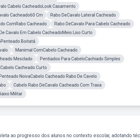
valo Cabelo CacheadoLook Casamento
avalo Cacheado60 Cm
Rabo DeCavalo Lateral Cacheado
ado ComRabo Cacheado
Rabo DeCavalo Para Cabelo Cacheado
De Cavalo Em Cabelo CacheadoMeio Liso Curto
oPenteado Boitatá
valo
Manimal ComCabelo Cacheado
cheado Mesclado
Pentiados Para CabeloCachiado Simples
aCabelo Cacheado Curto
Penteado NoivaCabelo Cacheado Rabo De Cavelo
abo
Cabelo Rabo DeCavalo Cacheado Com Trasa
ixo Militar
leta ao progresso dos alunos no contexto escolar, adotando té