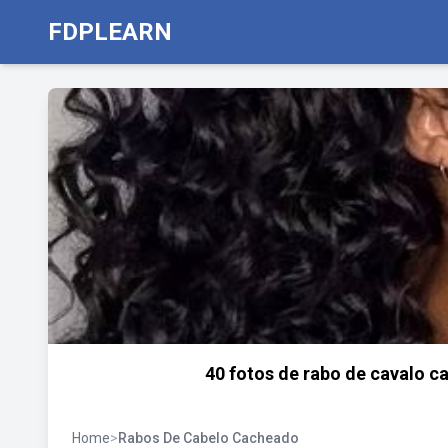
FDPLEARN
40 fotos de rabo de cavalo 
Home
>
Rabos De Cabelo Cacheado