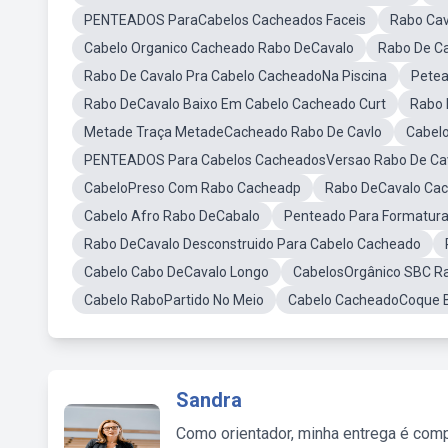
PENTEADOS ParaCabelos Cacheados Faceis
Rabo Ca
Cabelo Organico Cacheado Rabo DeCavalo
Rabo De C
Rabo De Cavalo Pra Cabelo CacheadoNa Piscina
Pete
Rabo DeCavalo Baixo Em Cabelo Cacheado Curt
Rabo 
Metade Traça MetadeCacheado Rabo De Cavlo
Cabel
PENTEADOS Para Cabelos CacheadosVersao Rabo De Ca
CabeloPreso Com Rabo Cacheadp
Rabo DeCavalo Ca
Cabelo Afro Rabo DeCabalo
Penteado Para Formatur
Rabo DeCavalo Desconstruido Para Cabelo Cacheado
Cabelo Cabo DeCavalo Longo
CabelosOrgânico SBC R
Cabelo RaboPartido No Meio
Cabelo CacheadoCoque Ba
Sandra
Como orientador, minha entrega é comp