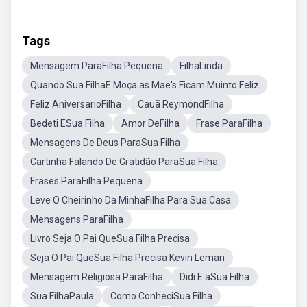
Tags
Mensagem ParaFilha Pequena
FilhaLinda
Quando Sua FilhaE Moça as Mae's Ficam Muinto Feliz
Feliz AniversarioFilha
Cauã ReymondFilha
Bedeti ESua Filha
Amor DeFilha
Frase ParaFilha
Mensagens De Deus ParaSua Filha
Cartinha Falando De Gratidão ParaSua Filha
Frases ParaFilha Pequena
Leve O Cheirinho Da MinhaFilha Para Sua Casa
Mensagens ParaFilha
Livro Seja O Pai QueSua Filha Precisa
Seja O Pai QueSua Filha Precisa Kevin Leman
Mensagem Religiosa ParaFilha
Didi E aSua Filha
Sua FilhaPaula
Como ConheciSua Filha