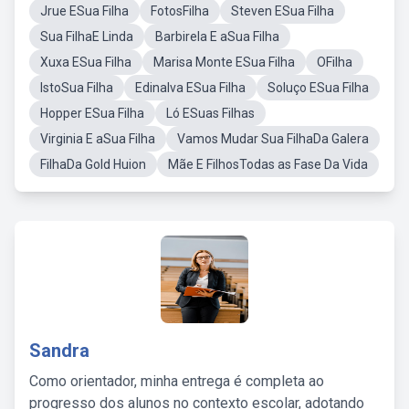
Jrue ESua Filha
FotosFilha
Steven ESua Filha
Sua FilhaE Linda
Barbirela E aSua Filha
Xuxa ESua Filha
Marisa Monte ESua Filha
OFilha
IstoSua Filha
Edinalva ESua Filha
Soluço ESua Filha
Hopper ESua Filha
Ló ESuas Filhas
Virginia E aSua Filha
Vamos Mudar Sua FilhaDa Galera
FilhaDa Gold Huion
Mãe E FilhosTodas as Fase Da Vida
Sandra
Como orientador, minha entrega é completa ao
progresso dos alunos no contexto escolar, adotando