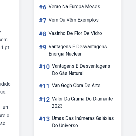
#6
Verao Na Europa Meses
#7
Vem Ou Vêm Exemplos
e
#8
Vasinho De Flor De Vidro
 com
#9
Vantagens E Desvantagens
1 pt
Energia Nuclear
#10
Vantagens E Desvantagens
Do Gás Natural
idido
#11
Van Gogh Obra De Arte
ue.
#12
Valor Da Grama Do Diamante
2023
. #1
bre o
#13
Umas Das Inúmeras Galáxias
oso
Do Universo