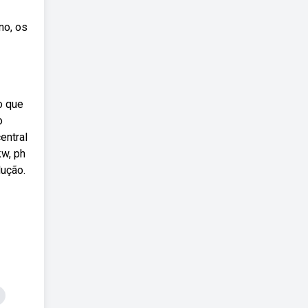
no, os
o que
o
entral
kw, ph
lução.