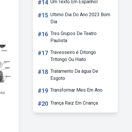
#14
Um Texto Em Espanhol
#15
Ultimo Dia Do Ano 2023 Bom
Dia
#16
Tres Grupos De Teatro
Paulista
#17
Travesseiro é Ditongo
Tritongo Ou Hiato
#18
Tratamento Da água De
Esgoto
#19
Transformar Mes Em Ano
sso
#20
Trança Raiz Em Criança