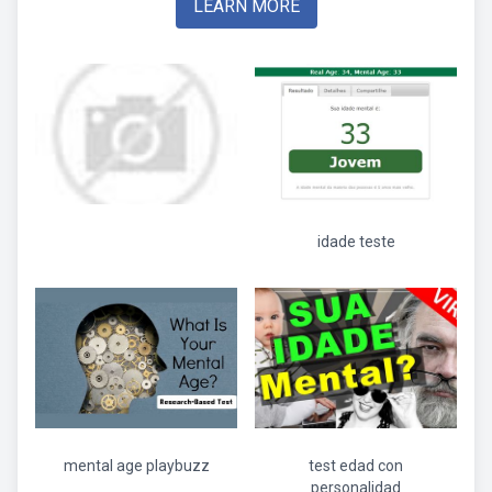
LEARN MORE
idade teste
mental age playbuzz
test edad con
personalidad