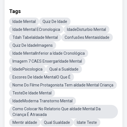
Tags
Idade Mental
Quiz De Idade
Idade Mental ECronologica
IdadeDisturbio Mental
Tdah TabelaIdade Mental
Confusões MentaisIdade
Quiz De IdadeImagens
Idade MentalInferior a Idade Cronológica
Imagem 7 CAES EnxergarIdade Mental
IdadePsicologica
Qual a SuaIdade
Escores De Idade MentalO Que É
Nome Do Filme Protagonista Tem aIdade Mental Criança
TesteDe Idade Mental
IdadeModerna Transtorno Mental
Como Colocar No Relatorio Que aIdade Mental Da
Criança É Atrasada
Mentir aIdade
Qual SuaIdade
Idate Teste