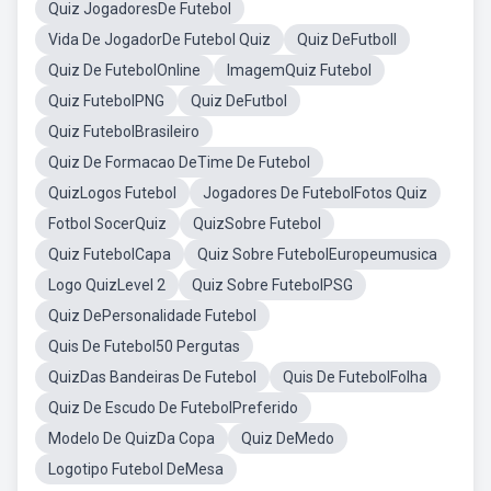
Quiz JogadoresDe Futebol
Vida De JogadorDe Futebol Quiz
Quiz DeFutboll
Quiz De FutebolOnline
ImagemQuiz Futebol
Quiz FutebolPNG
Quiz DeFutbol
Quiz FutebolBrasileiro
Quiz De Formacao DeTime De Futebol
QuizLogos Futebol
Jogadores De FutebolFotos Quiz
Fotbol SocerQuiz
QuizSobre Futebol
Quiz FutebolCapa
Quiz Sobre FutebolEuropeumusica
Logo QuizLevel 2
Quiz Sobre FutebolPSG
Quiz DePersonalidade Futebol
Quis De Futebol50 Pergutas
QuizDas Bandeiras De Futebol
Quis De FutebolFolha
Quiz De Escudo De FutebolPreferido
Modelo De QuizDa Copa
Quiz DeMedo
Logotipo Futebol DeMesa