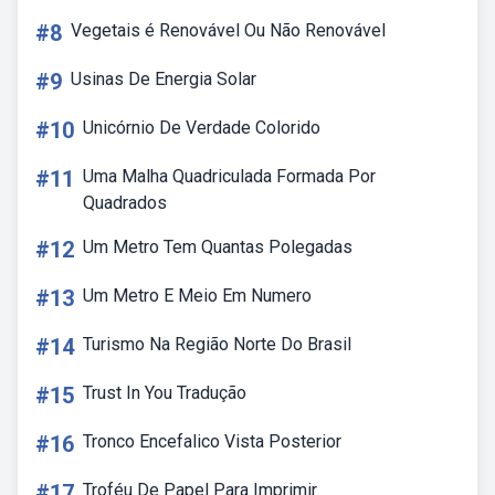
#8
Vegetais é Renovável Ou Não Renovável
#9
Usinas De Energia Solar
#10
Unicórnio De Verdade Colorido
#11
Uma Malha Quadriculada Formada Por
Quadrados
#12
Um Metro Tem Quantas Polegadas
#13
Um Metro E Meio Em Numero
#14
Turismo Na Região Norte Do Brasil
#15
Trust In You Tradução
#16
Tronco Encefalico Vista Posterior
#17
Troféu De Papel Para Imprimir