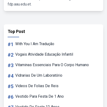
fdp.aau.edu.et.
Top Post
#1
With You I Am Tradução
#2
Vogais Atividade Educação Infantil
#3
Vitaminas Essenciais Para O Corpo Humano
#4
Vidrarias De Um Laboratório
#5
Videos De Folias De Reis
#6
Vestido Para Festa De 1 Ano
Vestido De Festa 12 Anos