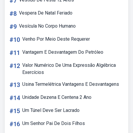
#7
#8
Vespera De Natal Feriado
#9
Vesícula No Corpo Humano
#10
Venho Por Meio Deste Requerer
#11
Vantagem E Desvantagem Do Petróleo
#12
Valor Numérico De Uma Expressão Algébrica
Exercícios
#13
Usina Termelétrica Vantagens E Desvantagens
#14
Unidade Dezena E Centena 2 Ano
#15
Um Túnel Deve Ser Lacrado
#16
Um Senhor Pai De Dois Filhos