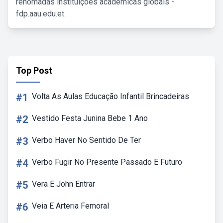
renomadas instituições acadêmicas globais -
fdp.aau.edu.et.
Top Post
#1
Volta As Aulas Educação Infantil Brincadeiras
#2
Vestido Festa Junina Bebe 1 Ano
#3
Verbo Haver No Sentido De Ter
#4
Verbo Fugir No Presente Passado E Futuro
#5
Vera E John Entrar
#6
Veia E Arteria Femoral