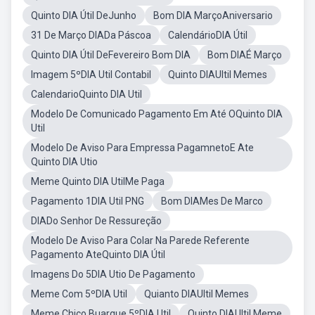
Quinto DIA Útil DeJunho
Bom DIA MarçoAniversario
31 De Março DIADa Páscoa
CalendárioDIA Útil
Quinto DIA Útil DeFevereiro Bom DIA
Bom DIAÉ Março
Imagem 5ºDIA Util Contabil
Quinto DIAUltil Memes
CalendarioQuinto DIA Util
Modelo De Comunicado Pagamento Em Até OQuinto DIA
Util
Modelo De Aviso Para Empressa PagamnetoE Ate
Quinto DIA Utio
Meme Quinto DIA UtilMe Paga
Pagamento 1DIA Util PNG
Bom DIAMes De Marco
DIADo Senhor De Ressureção
Modelo De Aviso Para Colar Na Parede Referente
Pagamento AteQuinto DIA Útil
Imagens Do 5DIA Utio De Pagamento
Meme Com 5ºDIA Util
Quianto DIAUltil Memes
Meme Chico Buarque 5ºDIA Util
Quinto DIAUltil Meme