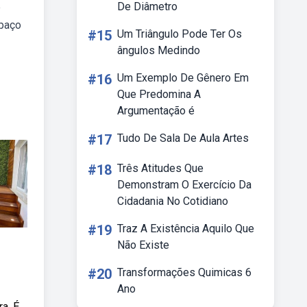
De Diâmetro
e
spaço
#15
Um Triângulo Pode Ter Os
ângulos Medindo
#16
Um Exemplo De Gênero Em
Que Predomina A
Argumentação é
#17
Tudo De Sala De Aula Artes
#18
Três Atitudes Que
Demonstram O Exercício Da
Cidadania No Cotidiano
#19
Traz A Existência Aquilo Que
Não Existe
#20
Transformações Quimicas 6
Ano
a. É