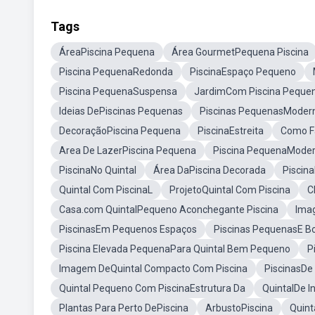
Tags
ÁreaPiscina Pequena
Área GourmetPequena Piscina
Piscina PequenaRedonda
PiscinaEspaço Pequeno
Piscina PequenaSuspensa
JardimCom Piscina Peque
Ideias DePiscinas Pequenas
Piscinas PequenasModer
DecoraçãoPiscina Pequena
PiscinaEstreita
Como F
Area De LazerPiscina Pequena
Piscina PequenaMode
PiscinaNo Quintal
Área DaPiscina Decorada
Piscin
Quintal Com PiscinaL
ProjetoQuintal Com Piscina
C
Casa.com QuintalPequeno Aconchegante Piscina
Ima
PiscinasEm Pequenos Espaços
Piscinas PequenasE Bo
Piscina Elevada PequenaPara Quintal Bem Pequeno
P
Imagem DeQuintal Compacto Com Piscina
PiscinasDe 
Quintal Pequeno Com PiscinaEstrutura Da
QuintalDe I
Plantas Para Perto DePiscina
ArbustoPiscina
Quint