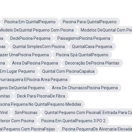
Piscina Em QuintalPequeno
Piscina Para QuintalPequeno
Modelo DeQuintal Pequeno Com Piscina
Modelos DeQuintal Com Pis
na
DeckPiscina Pequena
PaisagismoPiscina Pequena
nas
Quintal SimplesCom Piscina
QuintalCasa Pequena
azer UmaPiscina Pequena
Piscina Spá QuintalPequeno
rna
Area DaPiscina Pequena
Decoração DePiscina Plantas
aEm Lugar Pequeno
Quintal Com PiscinaCapalua
hurrasqueira EPiscina Area Pequena
gens DeQuintal Pequeno
Area De ChurrascoPiscina Pequena
nitas
Deck Para PiscinaDe Fibra
iscina Pequena No QuintalPequeno Medidas
Vinil
SimPiscinas
Quintal Pequeno Com PiscinaE Entrada Para C
nterior Com Piscina
Piscina Em QuintalPequeno 3 PO 2
al Pequeno Com PiscinaFeijao
Piscina PequenaDe Alvenaria Elevad