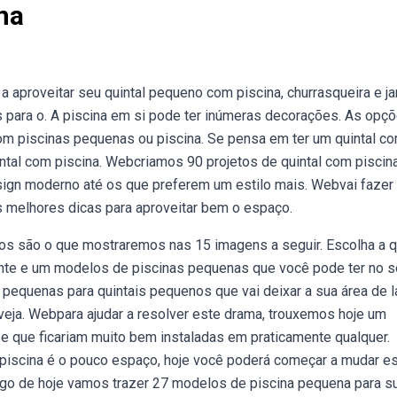
na
a aproveitar seu quintal pequeno com piscina, churrasqueira e ja
s para o. A piscina em si pode ter inúmeras decorações. As opç
com piscinas pequenas ou piscina. Se pensa em ter um quintal c
ntal com piscina. Webcriamos 90 projetos de quintal com piscin
sign moderno até os que preferem um estilo mais. Webvai fazer
s melhores dicas para aproveitar bem o espaço.
s são o que mostraremos nas 15 imagens a seguir. Escolha a 
inte e um modelos de piscinas pequenas que você pode ter no 
s pequenas para quintais pequenos que vai deixar a sua área de l
eja. Webpara ajudar a resolver este drama, trouxemos hoje um
 que ficariam muito bem instaladas em praticamente qualquer.
piscina é o pouco espaço, hoje você poderá começar a mudar e
tigo de hoje vamos trazer 27 modelos de piscina pequena para s