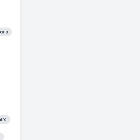
cina
arro
a