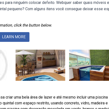
tes para ninguém colocar defeito. Webquer saber quais móveis 
intal pequeno? Com alguns itens você consegue deixar esse e
mation, click the button below.
LEARN MORE
sa criar uma bela área de lazer e até mesmo incluir uma piscina
quintal com espaço restrito, usando concreto, vidro, madeira e
l com piscina com decoração mesclada em verde, branco e madeir