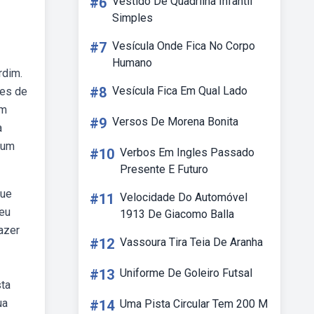
#6
Vestido De Quadrilha Infantil
Simples
#7
Vesícula Onde Fica No Corpo
Humano
rdim.
#8
Vesícula Fica Em Qual Lado
ões de
om
#9
Versos De Morena Bonita
a
 um
#10
Verbos Em Ingles Passado
Presente E Futuro
que
#11
Velocidade Do Automóvel
seu
1913 De Giacomo Balla
azer
#12
Vassoura Tira Teia De Aranha
#13
Uniforme De Goleiro Futsal
sta
ua
#14
Uma Pista Circular Tem 200 M