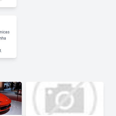
cnicas
inha
.