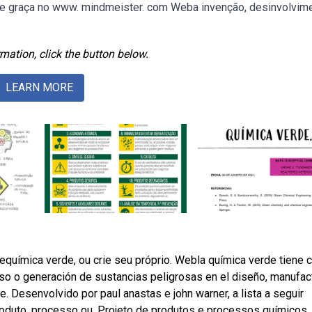
de graça no www. mindmeister. com Weba invenção, desinvolvim
mation, click the button below.
LEARN MORE
química verde, ou crie seu próprio. Webla química verde tiene
 uso o generación de sustancias peligrosas en el diseño, manufac
. Desenvolvido por paul anastas e john warner, a lista a seguir
roduto, processo ou. Projeto de produtos e processos químicos