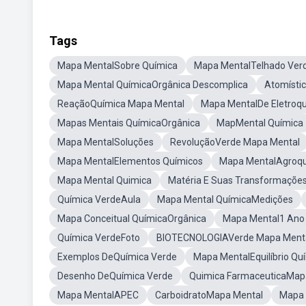
Tags
Mapa MentalSobre Química
Mapa MentalTelhado Ver
Mapa Mental QuímicaOrgânica Descomplica
Atomísti
ReaçãoQuímica Mapa Mental
Mapa MentalDe Eletroq
Mapas Mentais QuímicaOrgânica
MapMental Química
Mapa MentalSoluções
RevoluçãoVerde Mapa Mental
Mapa MentalElementos Químicos
Mapa MentalAgroqu
Mapa Mental Quimica
Matéria E Suas Transformaçõe
Química VerdeAula
Mapa Mental QuímicaMedições
Mapa Conceitual QuímicaOrgânica
Mapa Mental1 Ano
Química VerdeFoto
BIOTECNOLOGIAVerde Mapa Ment
Exemplos DeQuímica Verde
Mapa MentalEquilíbrio Qu
Desenho DeQuímica Verde
Quimica FarmaceuticaMap
Mapa MentalAPEC
CarboidratoMapa Mental
Mapa 