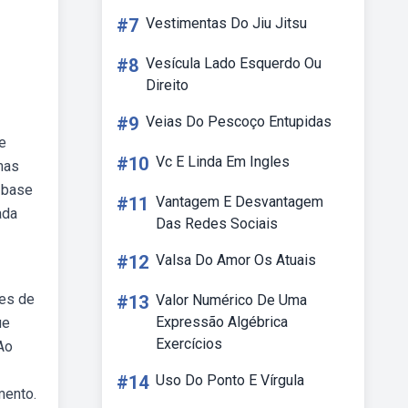
#7
Vestimentas Do Jiu Jitsu
#8
Vesícula Lado Esquerdo Ou
Direito
#9
Veias Do Pescoço Entupidas
e
#10
Vc E Linda Em Ingles
mas
 base
#11
Vantagem E Desvantagem
ada
Das Redes Sociais
#12
Valsa Do Amor Os Atuais
ões de
#13
Valor Numérico De Uma
Expressão Algébrica
ue
Exercícios
Ao
#14
Uso Do Ponto E Vírgula
mento.