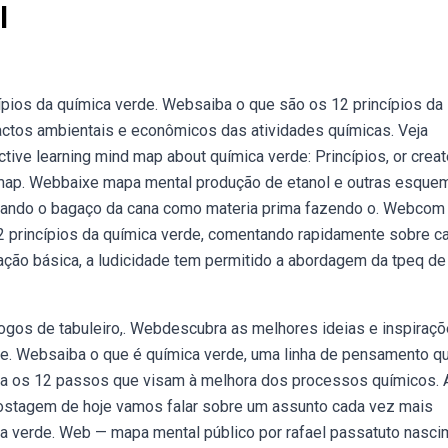
l
ípios da química verde. Websaiba o que são os 12 princípios da
pactos ambientais e econômicos das atividades químicas. Veja
tive learning mind map about química verde: Princípios, or creat
 map. Webbaixe mapa mental produção de etanol e outras esque
lizando o bagaço da cana como materia prima fazendo o. Webcom
2 princípios da química verde, comentando rapidamente sobre c
ção básica, a ludicidade tem permitido a abordagem da tpeq de
, jogos de tabuleiro,. Webdescubra as melhores ideias e inspiraç
de. Websaiba o que é química verde, uma linha de pensamento q
eça os 12 passos que visam à melhora dos processos químicos. 
postagem de hoje vamos falar sobre um assunto cada vez mais
a verde. Web — mapa mental público por rafael passatuto nasci