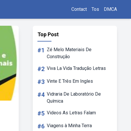
Contact
Tos
DMCA
Top Post
#1
Zé Melo Materiais De
Construção
#2
Viva La Vida Tradução Letras
#3
Vinte E Três Em Ingles
#4
Vidraria De Laboratório De
Química
#5
Videos As Letras Falam
#6
Viagens à Minha Terra