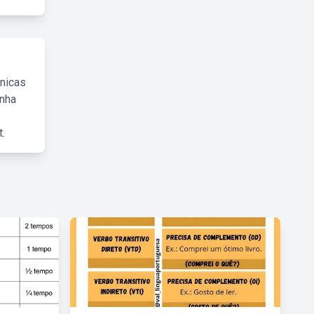
cnicas
inha
.