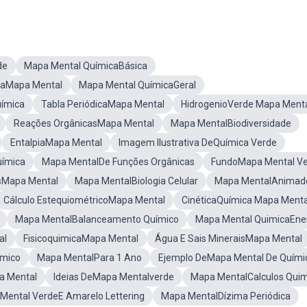
de
Mapa Mental QuímicaBásica
caMapa Mental
Mapa Mental QuímicaGeral
uímica
Tabla PeriódicaMapa Mental
HidrogenioVerde Mapa Ment
Reações OrgânicasMapa Mental
Mapa MentalBiodiversidade
EntalpiaMapa Mental
Imagem Ilustrativa DeQuímica Verde
ímica
Mapa MentalDe Funções Orgânicas
FundoMapa Mental V
sMapa Mental
Mapa MentalBiologia Celular
Mapa MentalAnimad
Cálculo EstequiométricoMapa Mental
CinéticaQuímica Mapa Menta
Mapa MentalBalanceamento Químico
Mapa Mental QuimicaEn
al
FisicoquimicaMapa Mental
Água E Sais MineraisMapa Mental
ímico
Mapa MentalPara 1 Ano
Ejemplo DeMapa Mental De Quími
a Mental
Ideias DeMapa Mentalverde
Mapa MentalCalculos Quim
Mental VerdeE Amarelo Lettering
Mapa MentalDízima Periódica