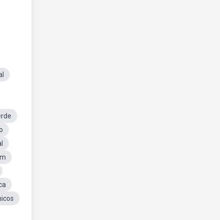
al
erde
o
l
em
ca
icos