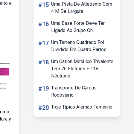
ento e
#15
Uma Pista De Atletismo Com
4 M De Largura
#16
Uma Base Forte Deve Ter
Ligado Ao Grupo Oh
#17
Um Terreno Quadrado Foi
Dividido Em Quatro Partes
#18
Um Cátion Metálico Trivalente
Tem 76 Elétrons E 118
Nêutrons
#19
Transporte De Cargas
Rodoviario
#20
Traje Típico Alemão Feminino
 como
tura y