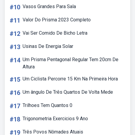
#10
Vasos Grandes Para Sala
#11
Valor Do Prisma 2023 Completo
#12
Vai Ser Comido De Bicho Letra
#13
Usinas De Energia Solar
#14
Um Prisma Pentagonal Regular Tem 20cm De
Altura
#15
Um Ciclista Percorre 15 Km Na Primeira Hora
#16
Um ângulo De Três Quartos De Volta Mede
#17
Trilhoes Tem Quantos 0
#18
Trigonometria Exercicios 9 Ano
#19
Três Povos Nômades Atuais