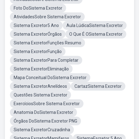
Foto DoSistema Excretor
AtividadesSobre Sistema Excretor
Sistema Excretor5 Ano
Aula LúdicaSistema Excretor
Sistema ExcretorÓrgãos
O Que É OSistema Excretor
Sistema ExcretorFunções Resumo
Sistema ExcretorFunção
Sistema ExcretorPara Completar
Sistema ExcretorEliminação
Mapa Conceitual DoSistema Excretor
Sistema ExcretorAnelídeos
CartazSistema Excretor
Questões Sistema Excretor
ExercíciosSobre Sistema Excretor
Anatomia DoSistema Excretor
Órgãos DoSistema Excretor PNG
Sistema ExcretorCruzadinha
Sistema ExcretorMamiferos
SistemaEscretor 5 Ano