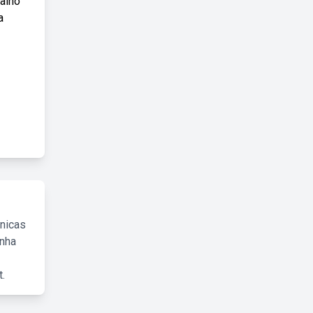
alho
a
cnicas
inha
.