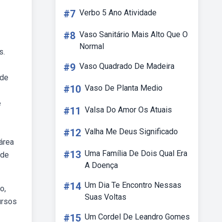
#7
Verbo 5 Ano Atividade
#8
Vaso Sanitário Mais Alto Que O
Normal
s.
#9
Vaso Quadrado De Madeira
 de
#10
Vaso De Planta Medio
e
#11
Valsa Do Amor Os Atuais
#12
Valha Me Deus Significado
área
#13
Uma Família De Dois Qual Era
 de
A Doença
#14
Um Dia Te Encontro Nessas
o,
Suas Voltas
ursos
#15
Um Cordel De Leandro Gomes