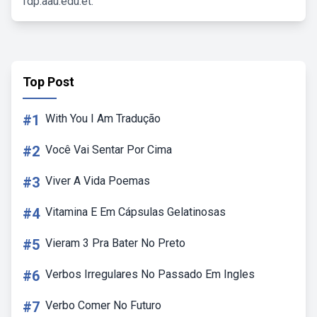
fdp.aau.edu.et.
Top Post
#1
With You I Am Tradução
#2
Você Vai Sentar Por Cima
#3
Viver A Vida Poemas
#4
Vitamina E Em Cápsulas Gelatinosas
#5
Vieram 3 Pra Bater No Preto
#6
Verbos Irregulares No Passado Em Ingles
#7
Verbo Comer No Futuro