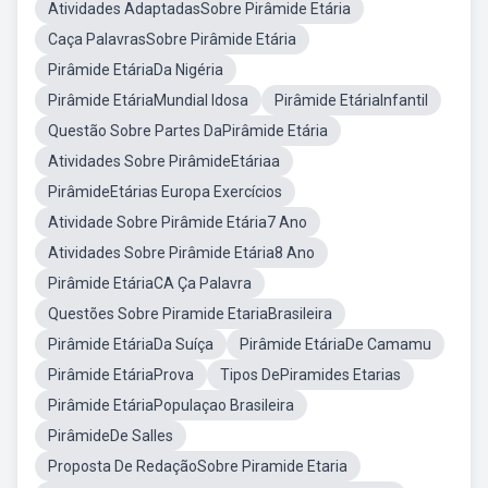
Atividades AdaptadasSobre Pirâmide Etária
Caça PalavrasSobre Pirâmide Etária
Pirâmide EtáriaDa Nigéria
Pirâmide EtáriaMundial Idosa
Pirâmide EtáriaInfantil
Questão Sobre Partes DaPirâmide Etária
Atividades Sobre PirâmideEtáriaa
PirâmideEtárias Europa Exercícios
Atividade Sobre Pirâmide Etária7 Ano
Atividades Sobre Pirâmide Etária8 Ano
Pirâmide EtáriaCA Ça Palavra
Questões Sobre Piramide EtariaBrasileira
Pirâmide EtáriaDa Suíça
Pirâmide EtáriaDe Camamu
Pirâmide EtáriaProva
Tipos DePiramides Etarias
Pirâmide EtáriaPopulaçao Brasileira
PirâmideDe Salles
Proposta De RedaçãoSobre Piramide Etaria