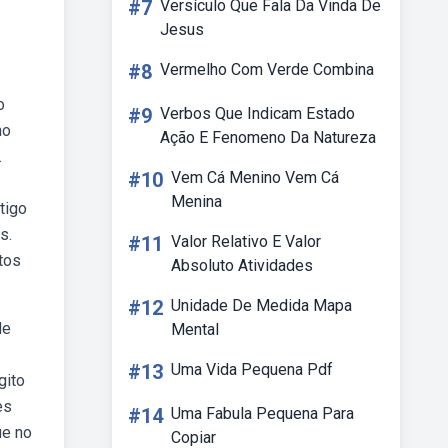
#7
Versículo Que Fala Da Vinda De
Jesus
#8
Vermelho Com Verde Combina
o
#9
Verbos Que Indicam Estado
no
Ação E Fenomeno Da Natureza
.
#10
Vem Cá Menino Vem Cá
Menina
tigo
s.
#11
Valor Relativo E Valor
tos
Absoluto Atividades
#12
Unidade De Medida Mapa
de
Mental
#13
Uma Vida Pequena Pdf
gito
es
#14
Uma Fabula Pequena Para
ue no
Copiar