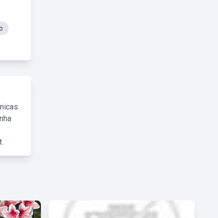
o
cnicas
inha
.