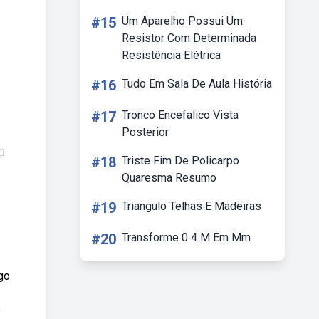
#15
Um Aparelho Possui Um
Resistor Com Determinada
Resistência Elétrica
#16
Tudo Em Sala De Aula História
#17
Tronco Encefalico Vista
Posterior
#18
Triste Fim De Policarpo
Quaresma Resumo
#19
Triangulo Telhas E Madeiras
#20
Transforme 0 4 M Em Mm
go
e