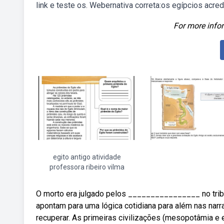
link e teste os. Webernativa correta:os egípcios a
For more infor
egito antigo atividade
professora ribeiro vilma
O morto era julgado pelos ________________ no tribu
apontam para uma lógica cotidiana para além nas narra
recuperar. As primeiras civilizações (mesopotâmia e e