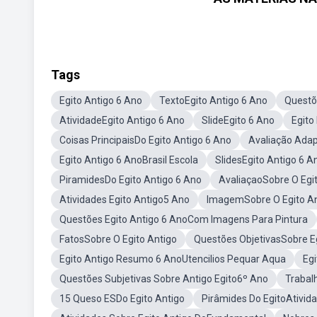
Tags
Egito Antigo 6 Ano
TextoEgito Antigo 6 Ano
Questõ
AtividadeEgito Antigo 6 Ano
SlideEgito 6 Ano
Egito
Coisas PrincipaisDo Egito Antigo 6 Ano
Avaliação Adap
Egito Antigo 6 AnoBrasil Escola
SlidesEgito Antigo 6 A
PiramidesDo Egito Antigo 6 Ano
AvaliaçaoSobre O Egi
Atividades Egito Antigo5 Ano
ImagemSobre O Egito An
Questões Egito Antigo 6 AnoCom Imagens Para Pintura
FatosSobre O Egito Antigo
Questões ObjetivasSobre E
Egito Antigo Resumo 6 AnoUtencilios Pequar Aqua
Eg
Questões Subjetivas Sobre Antigo Egito6º Ano
Trabal
15 Queso ESDo Egito Antigo
Pirâmides Do EgitoAtivid