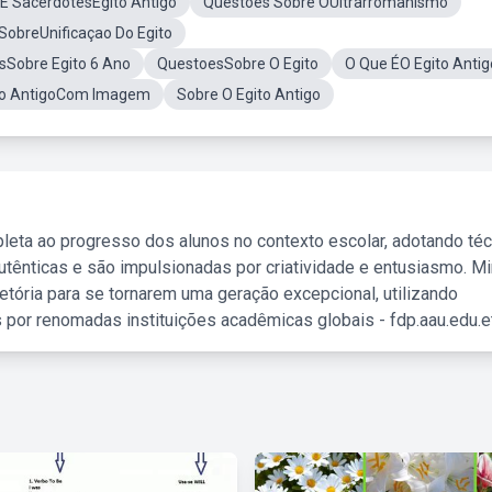
E SacerdotesEgito Antigo
Questões Sobre OUltrarromanismo
SobreUnificaçao Do Egito
sSobre Egito 6 Ano
QuestoesSobre O Egito
O Que ÉO Egito Antig
ito AntigoCom Imagem
Sobre O Egito Antigo
leta ao progresso dos alunos no contexto escolar, adotando té
tênticas e são impulsionadas por criatividade e entusiasmo. M
etória para se tornarem uma geração excepcional, utilizando
 por renomadas instituições acadêmicas globais - fdp.aau.edu.et