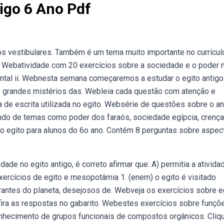
igo 6 Ano Pdf
s vestibulares. Também é um tema muito importante no currícul
. Webatividade com 20 exercícios sobre a sociedade e o poder 
ental ii. Webnesta semana começaremos a estudar o egito antigo
s grandes mistérios das. Webleia cada questão com atenção e
rma de escrita utilizada no egito. Websérie de questões sobre o an
ando de temas como poder dos faraós, sociedade egípcia, crença
o egito para alunos do 6o ano. Contém 8 perguntas sobre aspec
ade no egito antigo, é correto afirmar que: A) permitia a ativida
xercícios de egito e mesopotâmia 1. (enem) o egito é visitado
rantes do planeta, desejosos de. Webveja os exercícios sobre e
ira as respostas no gabarito. Webestes exercícios sobre funçõ
nhecimento de grupos funcionais de compostos orgânicos. Cliq