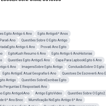
es Egito Antigo 6 Ano
Egito Antigo6º Anos
 Para6 Ano
Questões Sobre O Egito Antigo
tadaEgito Antigo 6 Ano
Prova6 Ano Egito
no
EgitoKush Resumo 6 Ano
Egito Antigo 6 AnoHistorias
to
Questões Egito Antigo5 Ano
Capa Para LapbookEgito 6 Ano
tigo 6 Ano
ImagensSobre Egito Antigo
ConclusãoSobre O Egito
Egito AntigoE Atual Geografia 6 Ano
Questoes De Escrever6 Ano E
gito Antigo
Questões SobreEscribas Egito
ito Perguntas E Respostas6 Ano
ho Egito Antigo6Ano
Antigo EgitoVideo
Questões Sobre O Egito2
ade 6º Ano Bncc
Mumificação NoEgito Antigo 6º Ano