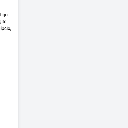
tigo
gito
ípcio,