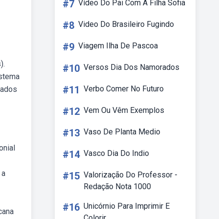
#7
Vídeo Do Pai Com A Filha Sofia
#8
Video Do Brasileiro Fugindo
#9
Viagem Ilha De Pascoa
).
#10
Versos Dia Dos Namorados
istema
#11
Verbo Comer No Futuro
tados
#12
Vem Ou Vêm Exemplos
#13
Vaso De Planta Medio
onial
#14
Vasco Dia Do Indio
 a
#15
Valorização Do Professor -
Redação Nota 1000
#16
Unicórnio Para Imprimir E
cana
Colorir