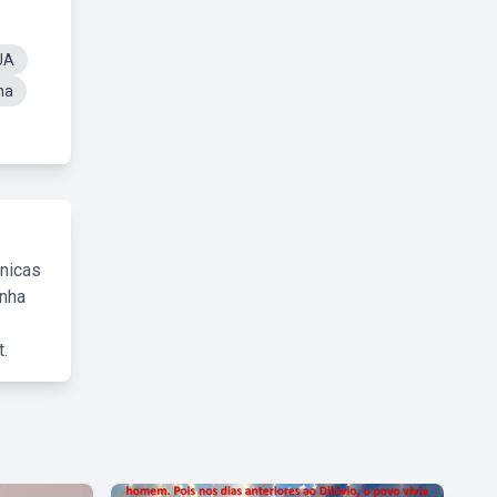
UA
na
cnicas
inha
.