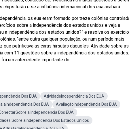
 chips terão e se a influência internacional dos eua acabará.
dependência, os eua eram formado por treze colônias controlad
xercícios sobre a independência dos estados unidos e veja a
u a independência dos estados unidos?” e resolva os exercíci
olônias. “entre outra qualquer população, ou num período mais
ez que petrificava as caras hirsutas daqueles. Atividade sobre as
ria com 11 questões sobre a independência dos estados unidos
a, foi um antecedente importante do.
dependência Dos EUA
AtividadeIndependência Dos EUA
ça aIndependência Dos EUA
AvaliaçãoIndependência Dos EUA
 ConectarSobre a Independencia Dos EUA
idades Sobre aIndependência Dos Estados Unidos
e AdpatadaIndependencia Dos EUA