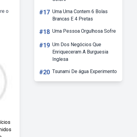
re o
#17
Uma Urna Contem 6 Bolas
Brancas E 4 Pretas
#18
Uma Pessoa Orgulhosa Sofre
#19
Um Dos Negócios Que
Enriqueceram A Burguesia
Inglesa
#20
Tsunami De água Experimento
ícios
unidos
m