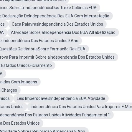
ícios Sobre a IndependênciaDas Treze Colônias EUA
e Declaração DeIndependência Dos EUA Com Interpretação
dos
Caça PalavrasIndependência Dos Estados Unidos
UA
Atividade Sobre aIndependência Dos EUA Alfabetização
de Independência Dos Estados Unidos9 Ano
Questões De HistóriaSobre Formação Dos EUA
rova Para Imprimir Sobre aIndependencia Dos Estados Unidos
s Estados UnidosFichamento
UA
Unidos Com Imagens
m Charges
nidos
Leis ImperdoaveisIndependencia EUA Atividade
tados Unidos
Independência Dos Estados UnidosPara Imprimir E Mo
ndependência Dos Estados UnidosAtividades Fundamental 1
ia Dos Estados Unidos
Atividade Sobrea Revolução Americana 8 Ano