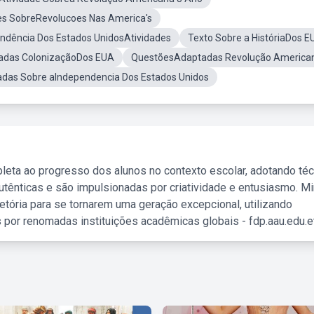
s SobreRevolucoes Nas America's
ndência Dos Estados UnidosAtividades
Texto Sobre a HistóriaDos E
tadas ColonizaçãoDos EUA
QuestõesAdaptadas Revolução America
adas Sobre aIndependencia Dos Estados Unidos
leta ao progresso dos alunos no contexto escolar, adotando té
tênticas e são impulsionadas por criatividade e entusiasmo. M
etória para se tornarem uma geração excepcional, utilizando
 por renomadas instituições acadêmicas globais - fdp.aau.edu.et