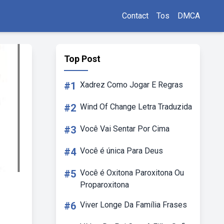
Contact
Tos
DMCA
Top Post
#1
Xadrez Como Jogar E Regras
#2
Wind Of Change Letra Traduzida
#3
Você Vai Sentar Por Cima
#4
Você é única Para Deus
#5
Você é Oxitona Paroxitona Ou
Proparoxitona
#6
Viver Longe Da Família Frases