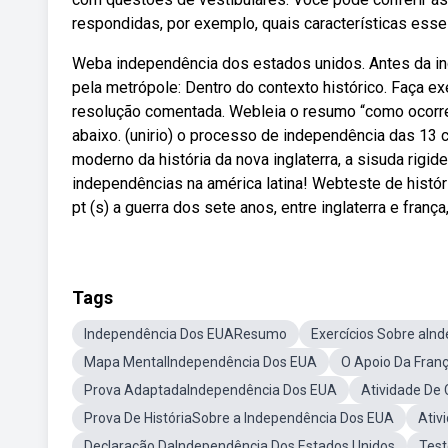
respondidas, por exemplo, quais características esses
Weba independência dos estados unidos. Antes da in
pela metrópole: Dentro do contexto histórico. Faça e
resolução comentada. Webleia o resumo “como ocorre
abaixo. (unirio) o processo de independência das 13 c
moderno da história da nova inglaterra, a sisuda rigid
independências na américa latina! Webteste de histó
pt (s) a guerra dos sete anos, entre inglaterra e franç
Tags
Independência Dos EUAResumo
Exercícios Sobre aIn
Mapa MentalIndependência Dos EUA
O Apoio Da Fran
Prova AdaptadaIndependência Dos EUA
Atividade De
Prova De HistóriaSobre a Independência Dos EUA
Ativ
Declaração DaIndependência Dos Estados Unidos
Test