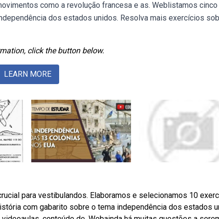
a movimentos como a revolução francesa e as. Weblistamos cinco
ndependência dos estados unidos. Resolva mais exercícios sob
mation, click the button below.
LEARN MORE
ucial para vestibulandos. Elaboramos e selecionamos 10 exerc
 história com gabarito sobre o tema independência dos estados 
s videoaulas, conteúdo de. Webainda há muitas questões a sere