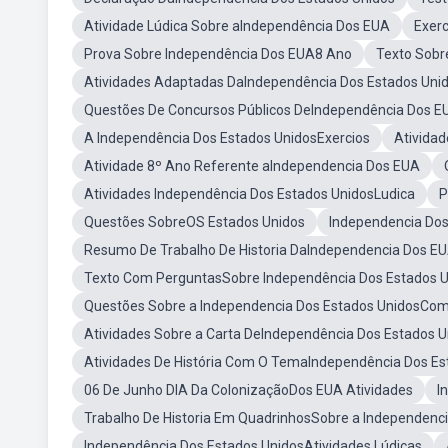
Atividade Lúdica Sobre aIndependência Dos EUA
Exerc
Prova Sobre Independência Dos EUA8 Ano
Texto Sobr
Atividades Adaptadas DaIndependência Dos Estados Uni
Questões De Concursos Públicos DeIndependência Dos E
A Independência Dos Estados UnidosExercios
Ativida
Atividade 8º Ano Referente aIndependencia Dos EUA
Atividades Independência Dos Estados UnidosLudica
P
Questões SobreOS Estados Unidos
Independencia Do
Resumo De Trabalho De Historia DaIndependencia Dos E
Texto Com PerguntasSobre Independência Dos Estados 
Questões Sobre a Independencia Dos Estados UnidosCo
Atividades Sobre a Carta DeIndependência Dos Estados U
Atividades De História Com O TemaIndependência Dos Es
06 De Junho DIA Da ColonizaçãoDos EUA Atividades
I
Trabalho De Historia Em QuadrinhosSobre a Independenc
Independência Dos Estados UnidosAtividades Lúdicas