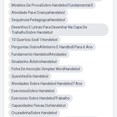
Modelos De ProvaSobre Handebol Fundamental II
Atividade Para CriançaHandebol
Sequência PedagógicaHandebol
Desenhos E Letras Para Desenhar Na Capa De
TrabalhoSobre Handebol
10 Quertois Sodr`I Hondebol
Perguntas SobreAtletismo E Handboll Para 6 Ano
Fundamento HandebolAtividades
Sinalzinho ÁrbitroHandebol
Ficha De Inscrição Simples WordHandebol
QuestõesDe Handebol
Atividades Sobre Handebol Handebol7 Ano
ExercíciosSobre Handebol
Exercicios Sobre HandebolTrabalho
Capacidades Físicas DoHandebol
CruzadinhaSobre Handebol