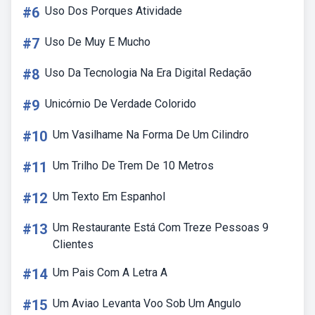
#6
Uso Dos Porques Atividade
#7
Uso De Muy E Mucho
#8
Uso Da Tecnologia Na Era Digital Redação
#9
Unicórnio De Verdade Colorido
#10
Um Vasilhame Na Forma De Um Cilindro
#11
Um Trilho De Trem De 10 Metros
#12
Um Texto Em Espanhol
#13
Um Restaurante Está Com Treze Pessoas 9
Clientes
#14
Um Pais Com A Letra A
#15
Um Aviao Levanta Voo Sob Um Angulo