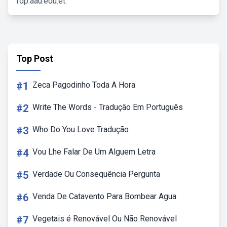
fdp.aau.edu.et.
Top Post
#1
Zeca Pagodinho Toda A Hora
#2
Write The Words - Tradução Em Português
#3
Who Do You Love Tradução
#4
Vou Lhe Falar De Um Alguem Letra
#5
Verdade Ou Consequência Pergunta
#6
Venda De Catavento Para Bombear Agua
#7
Vegetais é Renovável Ou Não Renovável