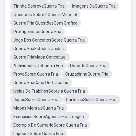
Tirinha SobrevaGuerra Fria
Imagens DaGuerra Fria
Questões Sobre2 Guerra Mundial
Guerra Fria QuestõesCom Grafico
ProtagonistasGuerra Fria
Jogo Dos ConceitosSobre Guerra Fria
Guerra FriaEstados Unidos
Guerra FriaMapa Conceitual
Actividades DeGuerra Fria
DétenteGuerra Fria
ProvaSobre Guerra Fria
CruzadinhaGuerra Fria
Guerra FriaCapa De Trabalho
Ideias De TrablhosSobre a Guerra Fria
JogosSobre Guerra Fria
CartolinaSobre Guerra Fria
Mapas MentaisGuerra Fria
Exercicios SobreAguerra Fria Imagem
Exemplo De SumarioSobre Guerra Fria
LapbookSobre Guerra Fria