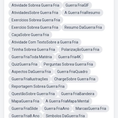
Atividade Sobrea Guerra Fria
Guerra FriaGIF
AtividadesSobre Guerra Fria
A Guerra FriaResumo
Exercícios Sobrea Guerra Fria
Exercício Sobrea Guerra Fria
Resumo DaGuerra Fria
CaçaSobre Guerra Fria
Atividade Com TextoSobre a Guerra Fria
Tirinha Sobrea Guerra Fria
PolarizaçãoGuerra Fria
Guerra FriaToda Matéria
Guerra Fria4K
QuizGuerra Fria
Perguntas Sobrea Guerra Fria
Aspectos DaGuerra Fria
Guerra FriaQuadro
Guerra FriaIlustrações
ChargeSobre Guerra Fria
Reportagem Sobrea Guerra Fria
QuestãoSobre Guerra Fria
Guerra FriaBandeira
MapaGuerra Fria
A Guerra FriaMapa Mental
Guerra FriaSlide
Guerra FriaAno
MarcasGuerra Fria
Guerra Fria8 Ano
Simbolos DaGuerra Fria