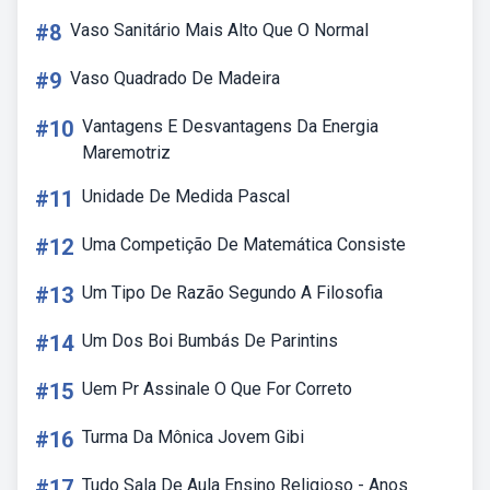
#8
Vaso Sanitário Mais Alto Que O Normal
#9
Vaso Quadrado De Madeira
#10
Vantagens E Desvantagens Da Energia
Maremotriz
#11
Unidade De Medida Pascal
#12
Uma Competição De Matemática Consiste
#13
Um Tipo De Razão Segundo A Filosofia
#14
Um Dos Boi Bumbás De Parintins
#15
Uem Pr Assinale O Que For Correto
#16
Turma Da Mônica Jovem Gibi
#17
Tudo Sala De Aula Ensino Religioso - Anos