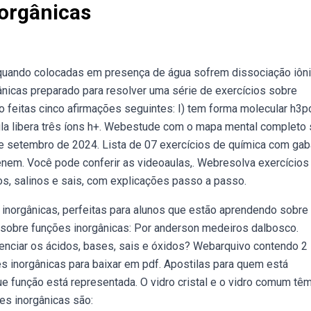
orgânicas
 quando colocadas em presença de água sofrem dissociação iôni
gânicas preparado para resolver uma série de exercícios sobre
 feitas cinco afirmações seguintes: I) tem forma molecular h3p
lécula libera três íons h+. Webestude com o mapa mental completo
e setembro de 2024. Lista de 07 exercícios de química com gab
nem. Você pode conferir as videoaulas,. Webresolva exercícios
os, salinos e sais, com explicações passo a passo.
norgânicas, perfeitas para alunos que estão aprendendo sobre
sobre funções inorgânicas: Por anderson medeiros dalbosco.
enciar os ácidos, bases, sais e óxidos? Webarquivo contendo 2
 inorgânicas para baixar em pdf. Apostilas para quem está
e função está representada. O vidro cristal e o vidro comum tê
es inorgânicas são: