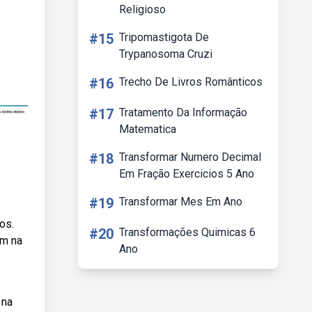
Religioso
#15
Tripomastigota De
Trypanosoma Cruzi
#16
Trecho De Livros Românticos
#17
Tratamento Da Informação
Matematica
#18
Transformar Numero Decimal
Em Fração Exercicios 5 Ano
#19
Transformar Mes Em Ano
os.
#20
Transformações Quimicas 6
em na
Ano
 na