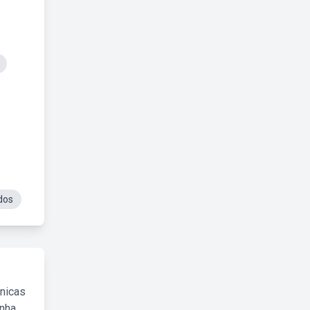
dos
cnicas
inha