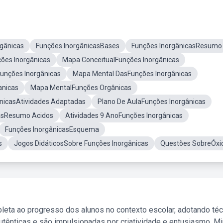
rgânicas
Funções InorgânicasBases
Funções InorgânicasResumo
ões Inorgânicas
Mapa ConceitualFunções Inorgânicas
unções Inorgânicas
Mapa Mental DasFunções Inorgânicas
anicas
Mapa MentalFunções Orgânicas
nicasAtividades Adaptadas
Plano De AulaFunções Inorgânicas
casResumo Acidos
Atividades 9 AnoFunções Inorgânicas
Funções InorgânicasEsquema
s
Jogos DidáticosSobre Funções Inorgânicas
Questões SobreÓxi
leta ao progresso dos alunos no contexto escolar, adotando té
tênticas e são impulsionadas por criatividade e entusiasmo. M