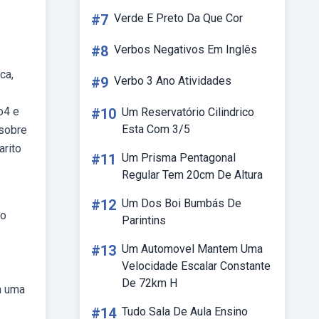
#7
Verde E Preto Da Que Cor
#8
Verbos Negativos Em Inglês
ca,
#9
Verbo 3 Ano Atividades
o4 e
#10
Um Reservatório Cilindrico
Esta Com 3/5
 sobre
arito
#11
Um Prisma Pentagonal
Regular Tem 20cm De Altura
#12
Um Dos Boi Bumbás De
 o
Parintins
#13
Um Automovel Mantem Uma
Velocidade Escalar Constante
De 72km H
m uma
#14
Tudo Sala De Aula Ensino