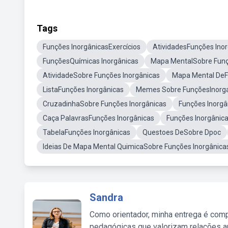
Tags
Funções InorgânicasExercícios
AtividadesFunções Ino
FunçõesQuímicas Inorgânicas
Mapa MentalSobre Funç
AtividadeSobre Funções Inorgânicas
Mapa Mental DeF
ListaFunções Inorgânicas
Memes Sobre FunçõesInorg
CruzadinhaSobre Funções Inorgânicas
Funções Inorgâ
Caça PalavrasFunções Inorgânicas
Funções Inorgâni
TabelaFunções Inorgânicas
Questoes DeSobre Dpoc
Ideias De Mapa Mental QuimicaSobre Funções Inorgânica
Sandra
Como orientador, minha entrega é comp
pedagógicas que valorizam relações au