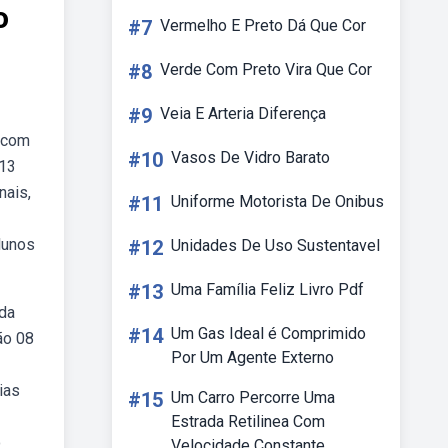
o
#7
Vermelho E Preto Dá Que Cor
#8
Verde Com Preto Vira Que Cor
#9
Veia E Arteria Diferença
a com
#10
Vasos De Vidro Barato
 13
nais,
#11
Uniforme Motorista De Onibus
lunos
#12
Unidades De Uso Sustentavel
#13
Uma Família Feliz Livro Pdf
da
#14
Um Gas Ideal é Comprimido
ão 08
Por Um Agente Externo
ias
#15
Um Carro Percorre Uma
Estrada Retilinea Com
o
Velocidade Constante