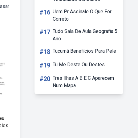
essar
#16
Uem Pr Assinale O Que For
Correto
#17
Tudo Sala De Aula Geografia 5
Ano
#18
Tucumã Benefícios Para Pele
#19
Tu Me Deste Ou Destes
#20
Tres Ilhas A B E C Aparecem
Num Mapa
eu
plos