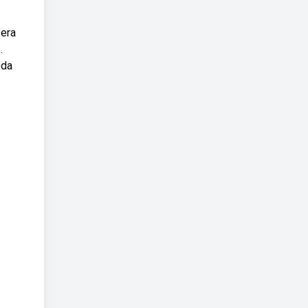
 era
.
 da