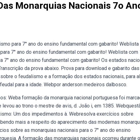
Das Monarquias Nacionais 7o An
tismo para 7° ano do ensino fundamental com gabarito! Weblist
s para 7° ano do ensino fundamental com gabarito! Weblista com
ra 7° ano do ensino fundamental com gabarito! Os estados nacio
ranscrição da prova abaixo. Prova para download e gabarito das
 sobre o feudalismo e a formação dos estados nacionais, para a
e feudal para a idade. Webpor anderson medeiros dalbosco.
os: Weba formação da monarquia nacional portuguesa foi marca
e levou ao trono o mestre de avis, d. João i, em 1385. Webquest
tismo: Um dos impedimentos à. Webresolva exercícios sobre
abendo mais a respeito do aparecimento das modernas monarqu
ios sobre as monarquias nacionais para o 7° ano do ensino
urguesia. A formação das monarquias nacionais ocorreu durante 