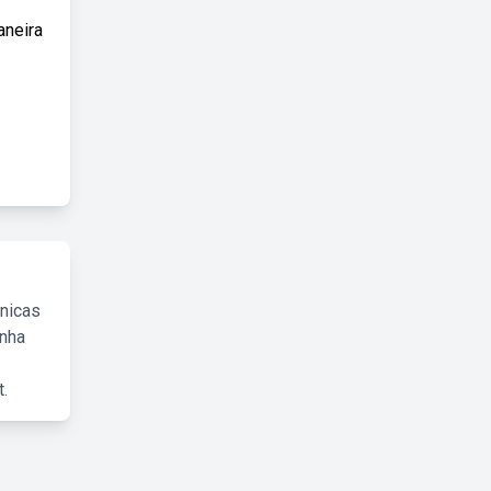
aneira
cnicas
inha
.