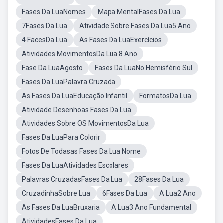
Fases Da LuaNomes
Mapa MentalFases Da Lua
7Fases Da Lua
Atividade Sobre Fases Da Lua5 Ano
4 FacesDa Lua
As Fases Da LuaExercícios
Atividades MovimentosDa Lua 8 Ano
Fase Da LuaAgosto
Fases Da LuaNo Hemisfério Sul
Fases Da LuaPalavra Cruzada
As Fases Da LuaEducação Infantil
FormatosDa Lua
Atividade Desenhoas Fases Da Lua
Atividades Sobre OS MovimentosDa Lua
Fases Da LuaPara Colorir
Fotos De Todasas Fases Da Lua Nome
Fases Da LuaAtividades Escolares
Palavras CruzadasFases Da Lua
28Fases Da Lua
CruzadinhaSobre Lua
6Fases Da Lua
A Lua2 Ano
As Fases Da LuaBruxaria
A Lua3 Ano Fundamental
AtividadesFases Da Lua