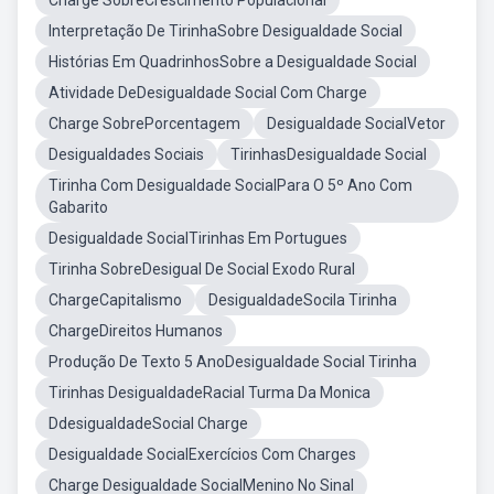
Charge SobreCrescimento Populacional
Interpretação De TirinhaSobre Desigualdade Social
Histórias Em QuadrinhosSobre a Desigualdade Social
Atividade DeDesigualdade Social Com Charge
Charge SobrePorcentagem
Desigualdade SocialVetor
Desigualdades Sociais
TirinhasDesigualdade Social
Tirinha Com Desigualdade SocialPara O 5º Ano Com
Gabarito
Desigualdade SocialTirinhas Em Portugues
Tirinha SobreDesigual De Social Exodo Rural
ChargeCapitalismo
DesigualdadeSocila Tirinha
ChargeDireitos Humanos
Produção De Texto 5 AnoDesigualdade Social Tirinha
Tirinhas DesigualdadeRacial Turma Da Monica
DdesigualdadeSocial Charge
Desigualdade SocialExercícios Com Charges
Charge Desigualdade SocialMenino No Sinal