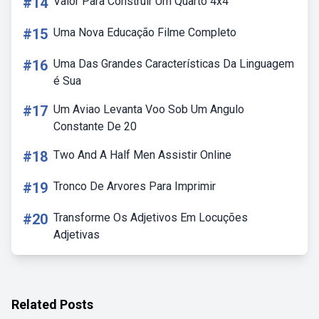
#14
Valor Para Construir Um Quarto 4x4
#15
Uma Nova Educação Filme Completo
#16
Uma Das Grandes Características Da Linguagem
é Sua
#17
Um Aviao Levanta Voo Sob Um Angulo
Constante De 20
#18
Two And A Half Men Assistir Online
#19
Tronco De Arvores Para Imprimir
#20
Transforme Os Adjetivos Em Locuções
Adjetivas
Related Posts