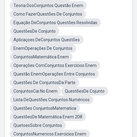
Teoria DosConjuntos Questão Enem
Como FazerQuestões De Conjuntos
Equação DeConjuntos Questões Resolvidas
QuestõesDe Conjunto
Aplicaçoes DeConjuntos Questões
EnemOperações De Conjuntos
ConjuntosMatemática Enem
Operações ComConjuntos Exercícios Enem
Questão EnemOperações Entre Conjuntos
Questões De ConjuntosDa Parte
ConjuntosCai No Enem
QuestõesDe Cojunto
Lista DeQuestões Conjuntos Numéricos
Questões ConjuntosMatematica
QuestõesDe Matemática Enem 208
QuetoesSobre Conjuntos
ConjuntosNumericos Exercicios Enem