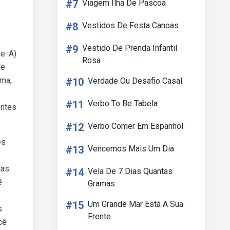
#7
Viagem Ilha De Pascoa
#8
Vestidos De Festa Canoas
#9
Vestido De Prenda Infantil
e: A)
Rosa
de
ma,.
#10
Verdade Ou Desafio Casal
#11
Verbo To Be Tabela
ontes
#12
Verbo Comer Em Espanhol
es
#13
Vencemos Mais Um Dia
las
#14
Vela De 7 Dias Quantas
ê
Gramas
#15
Um Grande Mar Está A Sua
s
Frente
cê