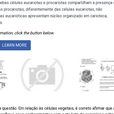
bas células eucariotas e procariotas compartilham a presença
s procariotas, diferentemente das células eucariotas, não
as eucarióticas apresentam núcleo organizado em carioteca,
s.
mation, click the button below.
LEARN MORE
a questão. Em relação às células vegetais, é correto afirmar que 