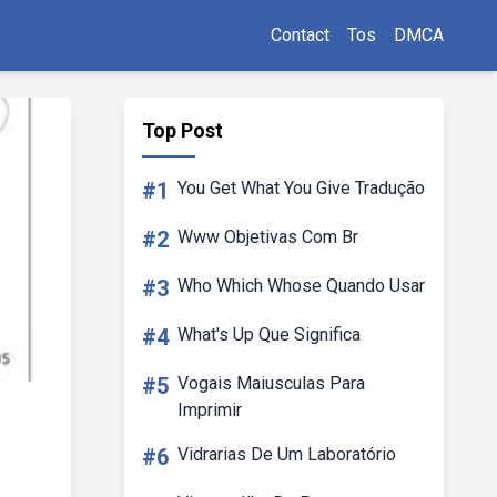
Contact
Tos
DMCA
Top Post
#1
You Get What You Give Tradução
#2
Www Objetivas Com Br
#3
Who Which Whose Quando Usar
#4
What's Up Que Significa
#5
Vogais Maiusculas Para
Imprimir
#6
Vidrarias De Um Laboratório