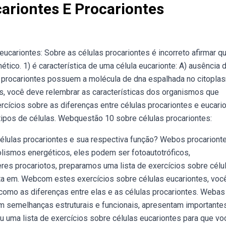
ariontes E Procariontes
cariontes: Sobre as células procariontes é incorreto afirmar qu
ético. 1) é característica de uma célula eucarionte: A) ausência 
s procariontes possuem a molécula de dna espalhada no citoplas
s, você deve relembrar as características dos organismos que
cícios sobre as diferenças entre células procariontes e eucari
ipos de células. Webquestão 10 sobre células procariontes:
células procariontes e sua respectiva função? Webos procariont
ismos energéticos, eles podem ser fotoautotróficos,
eres procariotos, preparamos uma lista de exercícios sobre célu
sta em. Webcom estes exercícios sobre células eucariontes, voc
m como as diferenças entre elas e as células procariontes. Webas
em semelhanças estruturais e funcionais, apresentam importante
 uma lista de exercícios sobre células eucariontes para que vo