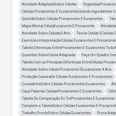
Atividade AdaptadaSobre Células
OrganelasProcarion
Células Procariontes E EucariontesUsando Ingredientes C
QuestãoSobre Células Procariontes E Eucariontes
Tab
Mapa Mental CélulaEucarionte E Procarionte
Atividad
Atividade Sobre Células5 Ano
Teoria Celular ECelulas
Exercícios InterpretaçãoCélulas Eucariontes E Procariont
Tabela Diferenças EntreProcariontes E Eucariontes Toda 
Questões SobreCelula Adaptada
Faça Um Quadro Comp
Tabela Com as Principais Diferenças EntreCélulas Procari
Atividade Sobre Célula Procarionte EEucarionete 4 Ano
Produção CaseiraDe Células Eucariontes E Procariontes
CruzadinhaSobre Células Procariontes Eucariontes
At
Caça Palavras CelulasProcariontes E Eucariontes
Célu
Tabela De Comparação En TreProcariontes E Eucariontes
Complete a TabelaSobre Celulas Eucariontes E Procarion
Trabalho ProntoSobre Células Eucariontes
Prova Adap