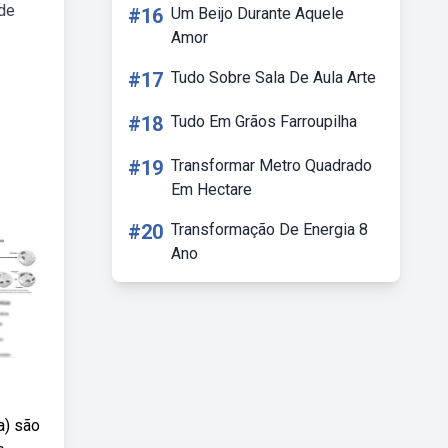
 de
#16
Um Beijo Durante Aquele
Amor
#17
Tudo Sobre Sala De Aula Arte
#18
Tudo Em Grãos Farroupilha
#19
Transformar Metro Quadrado
Em Hectare
#20
Transformação De Energia 8
Ano
a) são