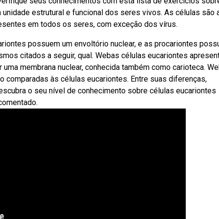
verifique seus conhecimentos com esta lista de exercícios sobr
a unidade estrutural e funcional dos seres vivos. As células são 
esentes em todos os seres, com exceção dos vírus.
ariontes possuem um envoltório nuclear, e as procariontes pos
ismos citados a seguir, qual. Webas células eucariontes aprese
 por uma membrana nuclear, conhecida também como carioteca. W
o comparadas às células eucariontes. Entre suas diferenças,
escubra o seu nível de conhecimento sobre células eucariontes
 comentado.