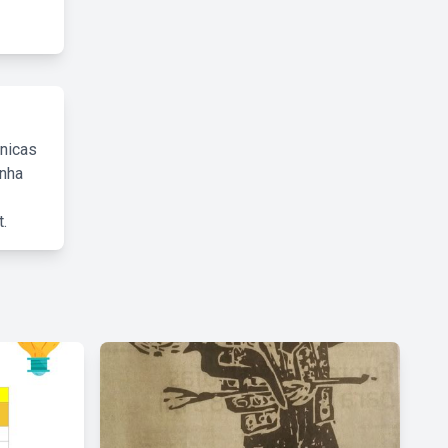
cnicas
inha
.