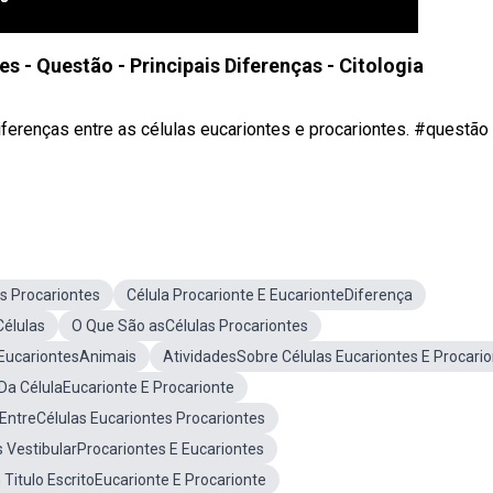
s - Questão - Principais Diferenças - Citologia
ferenças entre as células eucariontes e procariontes. #questão
s Procariontes
Célula Procarionte E EucarionteDiferença
élulas
O Que São asCélulas Procariontes
 EucariontesAnimais
AtividadesSobre Células Eucariontes E Procari
Da CélulaEucarionte E Procarionte
EntreCélulas Eucariontes Procariontes
 VestibularProcariontes E Eucariontes
Titulo EscritoEucarionte E Procarionte