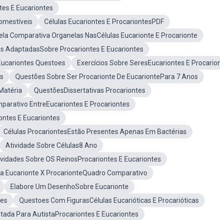
tes E Eucariontes
omestíveis
Células Eucariontes E ProcariontesPDF
ela Comparativa Organelas NasCélulas Eucarionte E Procarionte
es AdaptadasSobre Procariontes E Eucariontes
 Eucariontes Questoes
Exercícios Sobre SeresEucariontes E Procario
es
Questões Sobre Ser Procarionte De EucariontePara 7 Anos
Matéria
QuestõesDissertativas Procariontes
arativo EntreEucariontes E Procariontes
ontes E Eucariontes
Células ProcariontesEstão Presentes Apenas Em Bactérias
Atividade Sobre Células8 Ano
ividades Sobre OS ReinosProcariontes E Eucariontes
la Eucarionte X ProcarionteQuadro Comparativo
Elabore Um DesenhoSobre Eucarionte
tes
Questoes Com FigurasCélulas Eucarióticas E Procarióticas
tada Para AutistaProcariontes E Eucariontes