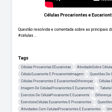
Células Procariontes e Eucarionte
Questão resolvida e comentada sobre as principais di
#células ...
Tags
Células Procariotas EEucariotas
AtividadeSobre Célula
Célula Eucarionte E ProcarionteImagem
Questões De C
Células Procariontes E EucariontesDiferenças
Células
Imagem De CelulasProcariontes E Eucariontes
Tabela 
Exercício De CélulaProcarionte E Eucarionte
Diferença 
ExercíciosCélulas Eucariontes E Procariontes
Questões
Atividades Com CelulasProcariontes E Eucariontes
Um 