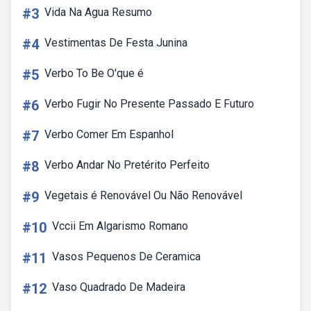
#3
Vida Na Agua Resumo
#4
Vestimentas De Festa Junina
#5
Verbo To Be O'que é
#6
Verbo Fugir No Presente Passado E Futuro
#7
Verbo Comer Em Espanhol
#8
Verbo Andar No Pretérito Perfeito
#9
Vegetais é Renovável Ou Não Renovável
#10
Vccii Em Algarismo Romano
#11
Vasos Pequenos De Ceramica
#12
Vaso Quadrado De Madeira