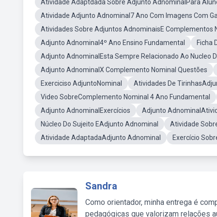
Atividade Adaptdada Sobre Adjunto AdnominalPara Aluno
Atividade Adjunto Adnominal7 Ano Com Imagens Com Ga
Atividades Sobre Adjuntos AdnominaisE Complementos 
Adjunto Adnominal4º Ano Ensino Fundamental
Ficha
Adjunto AdnominalEsta Sempre Relacionado Ao Nucleo D
Adjunto AdnominalX Complemento Nominal Questões
Exerciciso AdjuntoNominal
Atividades De TirinhasAdj
Video SobreComplemento Nominal 4 Ano Fundamental
Adjunto AdnominalExercícios
Adjunto AdnominalAtivi
Núcleo Do Sujeito EAdjunto Adnominal
Atividade Sobr
Atividade AdaptadaAdjunto Adnominal
Exercício Sob
Sandra
Como orientador, minha entrega é comp
pedagógicas que valorizam relações au