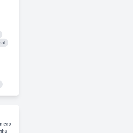
nal
cnicas
inha