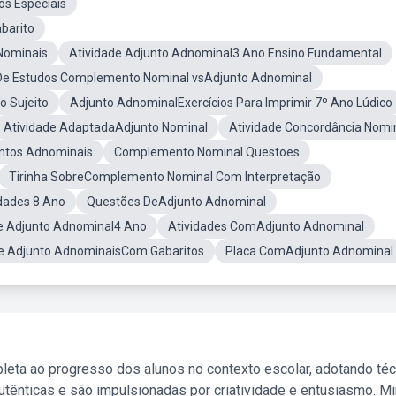
s Especiais
barito
Nominais
Atividade Adjunto Adnominal3 Ano Ensino Fundamental
 De Estudos Complemento Nominal vsAdjunto Adnominal
o Sujeito
Adjunto AdnominalExercícios Para Imprimir 7º Ano Lúdico
Atividade AdaptadaAdjunto Nominal
Atividade Concordância Nomi
untos Adnominais
Complemento Nominal Questoes
Tirinha SobreComplemento Nominal Com Interpretação
dades 8 Ano
Questões DeAdjunto Adnominal
e Adjunto Adnominal4 Ano
Atividades ComAdjunto Adnominal
re Adjunto AdnominaisCom Gabaritos
Placa ComAdjunto Adnominal
leta ao progresso dos alunos no contexto escolar, adotando té
tênticas e são impulsionadas por criatividade e entusiasmo. M