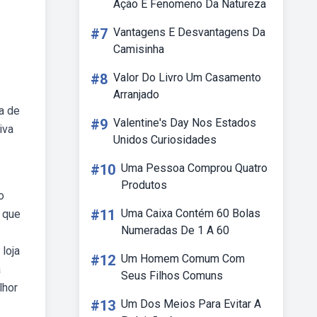
Ação E Fenomeno Da Natureza
#7
Vantagens E Desvantagens Da
Camisinha
#8
Valor Do Livro Um Casamento
Arranjado
a de
#9
Valentine's Day Nos Estados
iva
Unidos Curiosidades
#10
Uma Pessoa Comprou Quatro
Produtos
o
#11
Uma Caixa Contém 60 Bolas
o que
Numeradas De 1 A 60
loja
#12
Um Homem Comum Com
a
Seus Filhos Comuns
lhor
#13
Um Dos Meios Para Evitar A