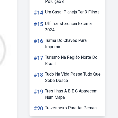
Poluição é
#14
Um Casal Planeja Ter 3 Filhos
#15
Uff Transferência Externa
2024
#16
Turma Do Chaves Para
Imprimir
#17
Turismo Na Região Norte Do
Brasil
#18
Tudo Na Vida Passa Tudo Que
Sobe Desce
#19
Tres Ilhas A B E C Aparecem
Num Mapa
#20
Travesseiro Para As Pernas
ó