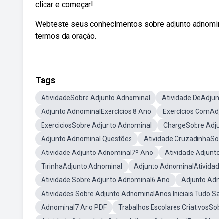
clicar e começar!
Webteste seus conhecimentos sobre adjunto adnomina
termos da oração.
Tags
AtividadeSobre Adjunto Adnominal
Atividade DeAdju
Adjunto AdnominalExercícios 8 Ano
Exercícios ComAd
ExerciciosSobre Adjunto Adnominal
ChargeSobre Adj
Adjunto Adnominal Questões
Atividade CruzadinhaSo
Atividade Adjunto Adnominal7º Ano
Atividade Adjun
TirinhaAdjunto Adnominal
Adjunto AdnominalAtivida
Atividade Sobre Adjunto Adnominal6 Ano
Adjunto Adn
Atividades Sobre Adjunto AdnominalAnos Iniciais Tudo Sa
Adnominal7 Ano PDF
Trabalhos Escolares CriativosS