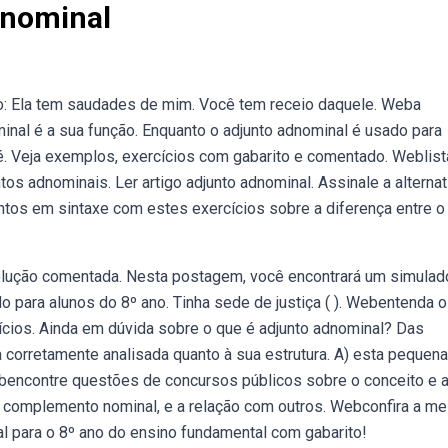
dnominal
: Ela tem saudades de mim. Você tem receio daquele. Weba
inal é a sua função. Enquanto o adjunto adnominal é usado para
é. Veja exemplos, exercícios com gabarito e comentado. Weblist
s adnominais. Ler artigo adjunto adnominal. Assinale a alternat
tos em sintaxe com estes exercícios sobre a diferença entre o
solução comentada. Nesta postagem, você encontrará um simulad
 para alunos do 8º ano. Tinha sede de justiça ( ). Webentenda 
cícios. Ainda em dúvida sobre o que é adjunto adnominal? Das
corretamente analisada quanto à sua estrutura. A) esta pequena 
ebencontre questões de concursos públicos sobre o conceito e 
 o complemento nominal, e a relação com outros. Webconfira a me
al para o 8º ano do ensino fundamental com gabarito!