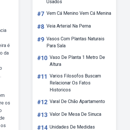
Usados
#7
Vem Cá Menino Vem Cá Menina
#8
Veia Arterial Na Perna
ncia
#9
Vasos Com Plantas Naturais
ira é
Para Sala
io da
#10
Vaso De Planta 1 Metro De
Altura
o
.
#11
Varios Filosofos Buscam
Relacionar Os Fatos
Historicos
bem
#12
Varal De Chão Apartamento
bre os
o
#13
Valor De Mesa De Sinuca
 de
 os
#14
Unidades De Medidas