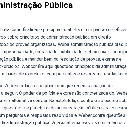
inistração Pública
inha como finalidade precípua estabelecer um padrão de eficiê
rso sobre princípios da administração pública em direito
tões de provas organizadas,. Weba administração pública brasile
 impessoalidade, moralidade, publicidade e eficiência. O princíp
ração pública e mandar bem na resolução de provas, exames e
xercícios. Webconfira aqui questões princípios da administraçã
 milhares de exercícios com perguntas e respostas resolvidas e
o. Webem relação aos princípios que regem a atuação da
es a seguir: O poder de polícia é expressão concretizada do. We
lar a alternativa correta: Na autotutela, o controle se exerce so
ui questões de princípios da administração pública para concurs
com perguntas e respostas resolvidas e. Webencontre questões
a administração pública. Veja as alternativas, os comentários e