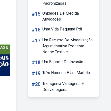
Padronizadas
#15
Unidades De Medida
Atividades
#16
Uma Vida Pequena Pdf
#17
Um Recurso De Modalização
Argumentativa Presente
Nesse Texto é...
#18
Um Esporte De Invasão
#19
Três Homens E Um Martelo
#20
Transgenia Vantagens E
Desvantagens