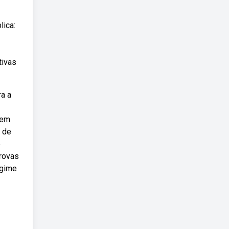
lica:
tivas
ra a
gem
a de
e
provas
egime