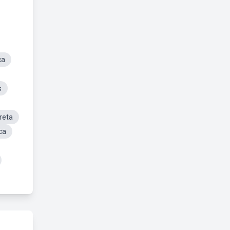
ca
s
reta
ca