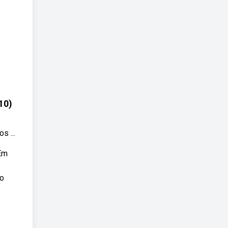
10)
s ...
 Em
ao