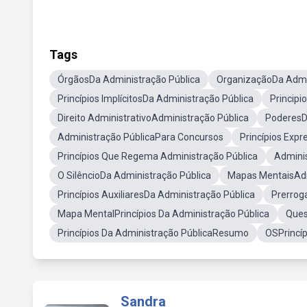
Tags
ÓrgãosDa Administração Pública
OrganizaçãoDa Admin
Princípios ImplícitosDa Administração Pública
Principi
Direito AdministrativoAdministração Pública
PoderesD
Administração PúblicaPara Concursos
Princípios Exp
Princípios Que Regema Administração Pública
Adminis
O SilêncioDa Administração Pública
Mapas MentaisAdm
Princípios AuxiliaresDa Administração Pública
Prerrog
Mapa MentalPrincípios Da Administração Pública
Ques
Princípios Da Administração PúblicaResumo
OSPrincíp
Sandra