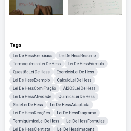
Tags
Lei De HessExercícios
Lei De HessResumo
TermoquímicaLei De Hess
Lei De HessFórmula
QuestãoLei De Hess
ExercícioLei De Hess
Lei De HessExemplo
CalculoLei De Hess
Lei De HessCom Fração
Al2O3Lei De Hess
Lei De HessAtividade
QuimicaLei De Hess
SlideLei De Hess
Lei De HessAdaptada
Lei De HessReações
Lei De HessDiagrama
TermiquimicaLei De Hess
Lei De HessFormulas
Lei De HessCientista
Lei De HessImagens