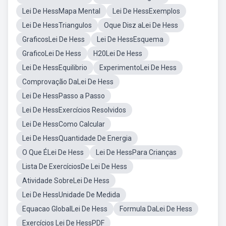
Lei De HessMapa Mental
Lei De HessExemplos
Lei De HessTriangulos
Oque Disz aLei De Hess
GraficosLei De Hess
Lei De HessEsquema
GraficoLei De Hess
H20Lei De Hess
Lei De HessEquilibrio
ExperimentoLei De Hess
Comprovação DaLei De Hess
Lei De HessPasso a Passo
Lei De HessExercícios Resolvidos
Lei De HessComo Calcular
Lei De HessQuantidade De Energia
O Que ÉLei De Hess
Lei De HessPara Crianças
Lista De ExercíciosDe Lei De Hess
Atividade SobreLei De Hess
Lei De HessUnidade De Medida
Equacao GlobalLei De Hess
Formula DaLei De Hess
Exercícios Lei De HessPDF