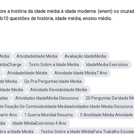
e a história da idade média à idade moderna: (enem) os cruza
b10 questões de história, idade média, ensino médio.
Media
AtividadeIdade Média
Avaliação IdadeMedia
édiaCharge
Texto Sobre a Idade Media
IdadeMedia Exercícios
AtvidadeIdade Média
Atividade Idade Média7 Ano
ade Media
Qo Pra Perguntas Idade Media
 Idade Media
Atividade RevisãoIdade Media
adas
Atividades IdadeMedia Discursiva
20 Perguntas Da Idade M
e Fixação De ConteúdosIdade Mediaatividades Idade Media Discursiva
uarto Ano
1 Guerra Mundial Resumo
5 AnoIdade Média Atividade
dia
Idade MédiaExercicios 4 Ano
obre a Idade Media
Textos Sobre a Idade MédiaPara Trabalho Escola