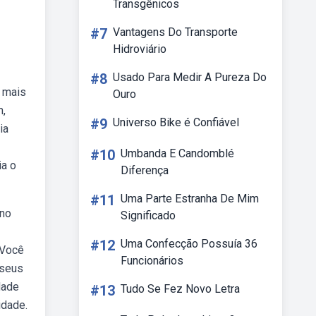
Transgênicos
#7
Vantagens Do Transporte
Hidroviário
#8
Usado Para Medir A Pureza Do
 mais
Ouro
m,
#9
Universo Bike é Confiável
ia
#10
Umbanda E Candomblé
ia o
Diferença
#11
Uma Parte Estranha De Mim
ino
Significado
#12
Uma Confecção Possuía 36
 Você
Funcionários
 seus
dade
#13
Tudo Se Fez Novo Letra
idade.