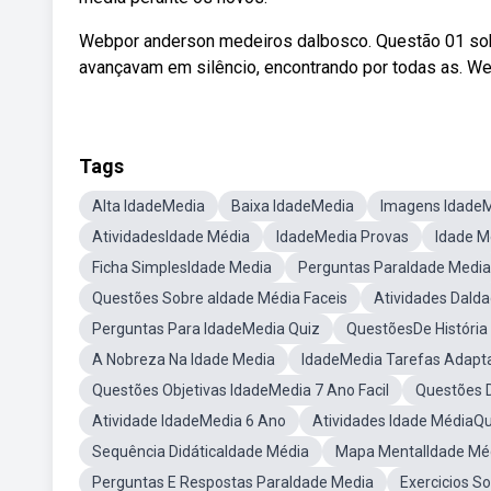
Webpor anderson medeiros dalbosco. Questão 01 sobr
avançavam em silêncio, encontrando por todas as. We
Tags
Alta IdadeMedia
Baixa IdadeMedia
Imagens Idade
AtividadesIdade Média
IdadeMedia Provas
Idade M
Ficha SimplesIdade Media
Perguntas ParaIdade Media
Questões Sobre aIdade Média Faceis
Atividades DaId
Perguntas Para IdadeMedia Quiz
QuestõesDe História
A Nobreza Na Idade Media
IdadeMedia Tarefas Adapt
Questões Objetivas IdadeMedia 7 Ano Facil
Questões D
Atividade IdadeMedia 6 Ano
Atividades Idade MédiaQ
Sequência DidáticaIdade Média
Mapa MentalIdade Mé
Perguntas E Respostas ParaIdade Media
Exercicios S