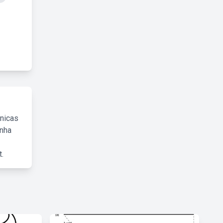
cnicas
inha
.