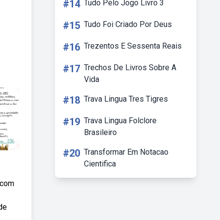
#14
Tudo Pelo Jogo Livro 3
#15
Tudo Foi Criado Por Deus
#16
Trezentos E Sessenta Reais
#17
Trechos De Livros Sobre A
Vida
#18
Trava Lingua Tres Tigres
#19
Trava Lingua Folclore
Brasileiro
#20
Transformar Em Notacao
Cientifica
s com
de