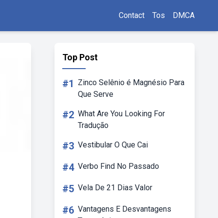
Contact
Tos
DMCA
Top Post
#1
Zinco Selênio é Magnésio Para
Que Serve
#2
What Are You Looking For
Tradução
#3
Vestibular O Que Cai
#4
Verbo Find No Passado
#5
Vela De 21 Dias Valor
#6
Vantagens E Desvantagens