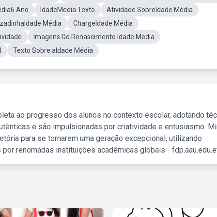
édia6 Ano
IdadeMedia Texto
Atividade SobreIdade Média
zadinhaIdade Média
ChargeIdade Média
ividade
Imagens Do Renascimento Idade Media
l
Texto Sobre aIdade Média
leta ao progresso dos alunos no contexto escolar, adotando té
tênticas e são impulsionadas por criatividade e entusiasmo. M
etória para se tornarem uma geração excepcional, utilizando
 por renomadas instituições acadêmicas globais - fdp.aau.edu.et