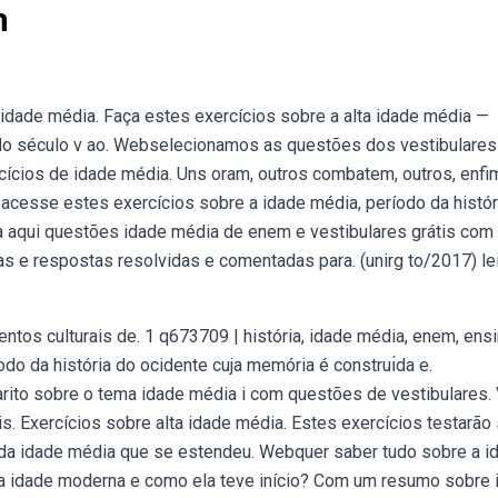
m
 idade média. Faça estes exercícios sobre a alta idade média —
do século v ao. Webselecionamos as questões dos vestibulares
cícios de idade média. Uns oram, outros combatem, outros, enfi
 acesse estes exercícios sobre a idade média, período da histór
 aqui questões idade média de enem e vestibulares grátis com
s e respostas resolvidas e comentadas para. (unirg to/2017) le
entos culturais de. 1 q673709 | história, idade média, enem, ens
o da história do ocidente cuja memória é construı́da e.
rito sobre o tema idade média i com questões de vestibulares.
is. Exercícios sobre alta idade média. Estes exercícios testarão
 da idade média que se estendeu. Webquer saber tudo sobre a i
a a idade moderna e como ela teve início? Com um resumo sobre 