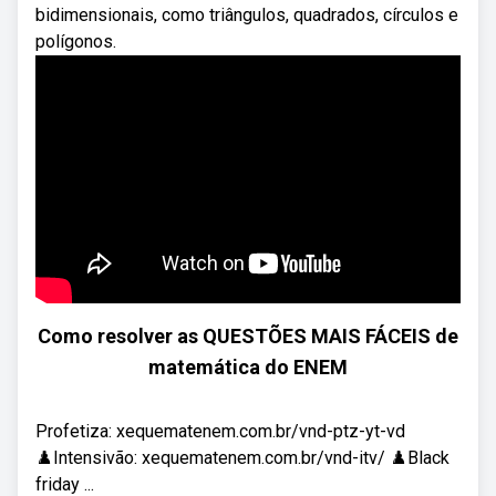
bidimensionais, como triângulos, quadrados, círculos e
polígonos.
Como resolver as QUESTÕES MAIS FÁCEIS de
matemática do ENEM
Profetiza: xequematenem.com.br/vnd-ptz-yt-vd
♟️Intensivão: xequematenem.com.br/vnd-itv/ ♟️Black
friday ...