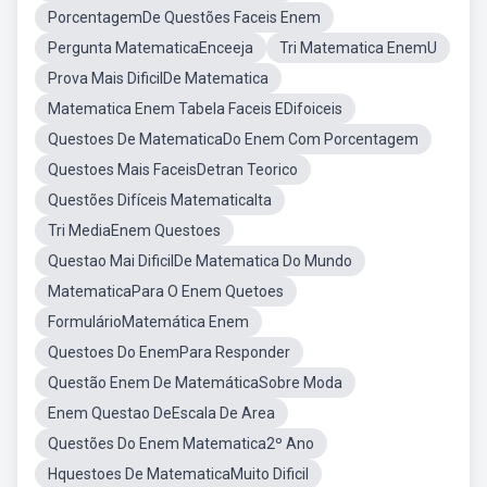
PorcentagemDe Questões Faceis Enem
Pergunta MatematicaEnceeja
Tri Matematica EnemU
Prova Mais DificilDe Matematica
Matematica Enem Tabela Faceis EDifoiceis
Questoes De MatematicaDo Enem Com Porcentagem
Questoes Mais FaceisDetran Teorico
Questões Difíceis MatematicaIta
Tri MediaEnem Questoes
Questao Mai DificilDe Matematica Do Mundo
MatematicaPara O Enem Quetoes
FormulárioMatemática Enem
Questoes Do EnemPara Responder
Questão Enem De MatemáticaSobre Moda
Enem Questao DeEscala De Area
Questões Do Enem Matematica2º Ano
Hquestoes De MatematicaMuito Dificil