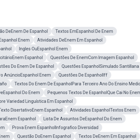
ão DeEnem De Espanhol
Textos EmEspanhol De Enem
mEspanhol Enem
Atividades DeEnem Em Espanhol
anhol
Ingles OuEspanhol Enem
icitárioEnem Espanhol
Questões De EnemCom Imagem Espanhol
tões Do Enem De Espanhol
Questões EspanholSimulado Santillana
ro AnúncioEspanhol Enem
Questões De EspanholIff
raño
Textos Do Enem De EspanholPara Terceiro Ano Do Ensino Medi
DeEspanhol Do Enem
Pequenos Textos De EspanholQue Cai No Ene
re Variedad Linguística Em Espanhol
Texto DisertativoEnem Espanhol
Atividades EspanholTextos Enem
ParaEnem Espanhol
Lista De Assuntos DeEspanhol Do Enem
nem
Prova Enem EspanholInfografico Diversidad
 Enem
Questão DoEnem Espanhol
Textos DeEnem Em Espanhol