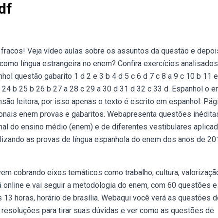
df
racos! Veja vídeo aulas sobre os assuntos da questão e depoi
omo língua estrangeira no enem? Confira exercícios analisados
ol questão gabarito 1 d 2 e 3 b 4 d 5 c 6 d 7 c 8 a 9 c 10 b 11 
c 24 b 25 b 26 b 27 a 28 c 29 a 30 d 31 d 32 c 33 d. Espanhol o 
ão leitora, por isso apenas o texto é escrito em espanhol. Pág
ionais enem provas e gabaritos. Webapresenta questões inédita
al do ensino médio (enem) e de diferentes vestibulares aplica
ilizando as provas de língua espanhola do enem dos anos de 20
m cobrando eixos temáticos como trabalho, cultura, valorizaçã
rá online e vai seguir a metodologia do enem, com 60 questões e
às 13 horas, horário de brasília. Webaqui você verá as questões 
resoluções para tirar suas dúvidas e ver como as questões de