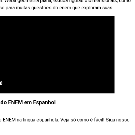
. Weba geometria plana, estuda figuras bidimensionais, como
 base para muitas questões do enem que exploram suas.
 do ENEM em Espanhol
 ENEM na língua espanhola. Veja só como é fácil! Siga nosso