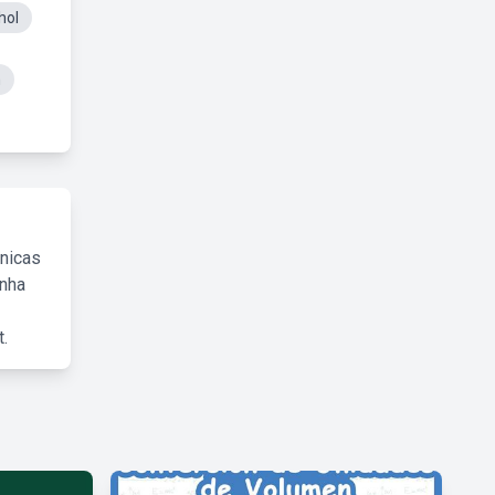
hol
m
cnicas
inha
.