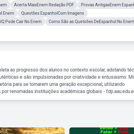
Enem
Acerta MaisEnem Redação PDF
Provas AntigasEnem Espan
ol Enem
Questões EspanholCom Imagens
lQ Pode Cair No Enem
Como São as Quetsões DeEspanhol No Ene
leta ao progresso dos alunos no contexto escolar, adotando té
tênticas e são impulsionadas por criatividade e entusiasmo. M
etória para se tornarem uma geração excepcional, utilizando
 por renomadas instituições acadêmicas globais - fdp.aau.edu.et