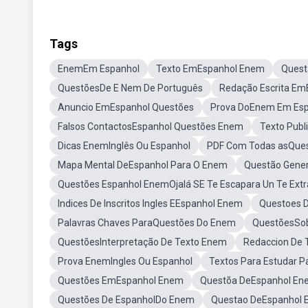
Tags
EnemEm Espanhol
Texto EmEspanhol Enem
Quest
QuestõesDe E Nem De Português
Redação Escrita E
Anuncio EmEspanhol Questões
Prova DoEnem Em Esp
Falsos ContactosEspanhol Questões Enem
Texto Publ
Dicas EnemInglês Ou Espanhol
PDF Com Todas asQues
Mapa Mental DeEspanhol Para O Enem
Questão Gene
Questões Espanhol EnemOjalá SE Te Escapara Un Te Ext
Indices De Inscritos Ingles EEspanhol Enem
Questoes 
Palavras Chaves ParaQuestões Do Enem
QuestõesSob
QuestõesInterpretação De Texto Enem
Redaccion De 
Prova EnemIngles Ou Espanhol
Textos Para Estudar 
Questões EmEspanhol Enem
Questõa DeEspanhol E
Questões De EspanholDo Enem
Questao DeEspanhol