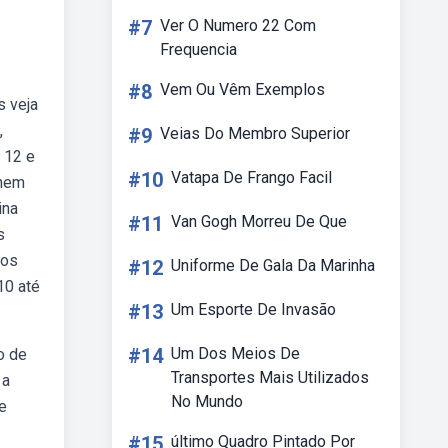
#7
Ver O Numero 22 Com
Frequencia
#8
Vem Ou Vêm Exemplos
s veja
,
#9
Veias Do Membro Superior
e 12 e
#10
Vatapa De Frango Facil
enem
ina
#11
Van Gogh Morreu De Que
s
dos
#12
Uniforme De Gala Da Marinha
10 até
#13
Um Esporte De Invasão
#14
Um Dos Meios De
o de
Transportes Mais Utilizados
 a
No Mundo
de
#15
último Quadro Pintado Por