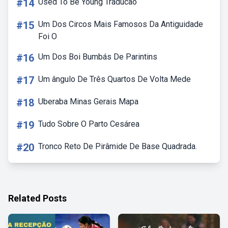
#14
Used To Be Young Traducao
#15
Um Dos Circos Mais Famosos Da Antiguidade
Foi O
#16
Um Dos Boi Bumbás De Parintins
#17
Um ângulo De Três Quartos De Volta Mede
#18
Uberaba Minas Gerais Mapa
#19
Tudo Sobre O Parto Cesárea
#20
Tronco Reto De Pirâmide De Base Quadrada.
Related Posts