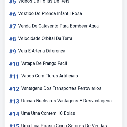
#5
Videos De Folias De Reis
#6
Vestido De Prenda Infantil Rosa
#7
Venda De Catavento Para Bombear Agua
#8
Velocidade Orbital Da Terra
#9
Veia E Arteria Diferença
#10
Vatapa De Frango Facil
#11
Vasos Com Flores Artificiais
#12
Vantagens Dos Transportes Ferroviarios
#13
Usinas Nucleares Vantagens E Desvantagens
#14
Uma Urna Contem 10 Bolas
#15
Uma Loja Possui Cinco Setores De Vendas