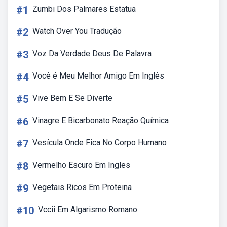
#1
Zumbi Dos Palmares Estatua
#2
Watch Over You Tradução
#3
Voz Da Verdade Deus De Palavra
#4
Você é Meu Melhor Amigo Em Inglês
#5
Vive Bem E Se Diverte
#6
Vinagre E Bicarbonato Reação Química
#7
Vesícula Onde Fica No Corpo Humano
#8
Vermelho Escuro Em Ingles
#9
Vegetais Ricos Em Proteina
#10
Vccii Em Algarismo Romano