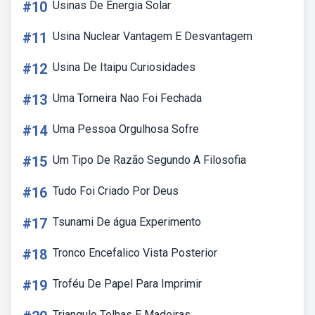
#10
Usinas De Energia Solar
#11
Usina Nuclear Vantagem E Desvantagem
#12
Usina De Itaipu Curiosidades
#13
Uma Torneira Nao Foi Fechada
#14
Uma Pessoa Orgulhosa Sofre
#15
Um Tipo De Razão Segundo A Filosofia
#16
Tudo Foi Criado Por Deus
#17
Tsunami De água Experimento
#18
Tronco Encefalico Vista Posterior
#19
Troféu De Papel Para Imprimir
Triangulo Telhas E Madeiras