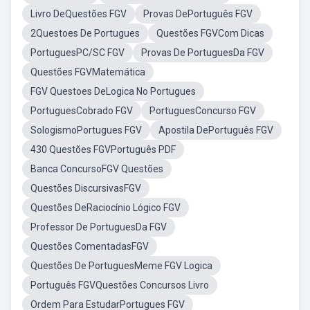
Livro DeQuestões FGV
Provas DePortuguês FGV
2Questoes De Portugues
Questões FGVCom Dicas
PortuguesPC/SC FGV
Provas De PortuguesDa FGV
Questões FGVMatemática
FGV Questoes DeLogica No Portugues
PortuguesCobrado FGV
PortuguesConcurso FGV
SologismoPortugues FGV
Apostila DePortuguês FGV
430 Questões FGVPortuguês PDF
Banca ConcursoFGV Questões
Questões DiscursivasFGV
Questões DeRaciocínio Lógico FGV
Professor De PortuguesDa FGV
Questões ComentadasFGV
Questões De PortuguesMeme FGV Logica
Português FGVQuestões Concursos Livro
Ordem Para EstudarPortugues FGV