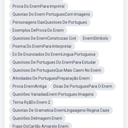
Prova Do EnemPara Imprimir
Questao Do Enem PortuguesCom Imagens
Personagens DasQuestoes De Portugues
Exemplos DeProva Do Enem
Questoes De EnemConstrucao Civil
EnemSímbolo
Poema Do EnemPara Interpretar
Ex De Enunciados Do EnemLingua Portuguesa
Questoes De Portugues Do EnemPara Estudar
Questoes De PortuguesQue Mais Caem No Enem
Atividades De PortuguesPreparação Enem
Prova EnemAntiga
Dicas De PortuguesPara O Enem
Questões VariadasEnem Portugues Imagens
Tema RçãDo Enem 2
Questao De Gramatica EnemLingaagens Regina Caze
Questões DeImagem Enem
Frase DoCartão Amarelo Enem