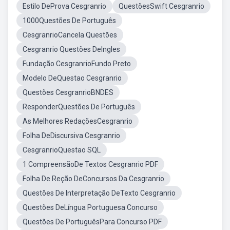
Estilo DeProva Cesgranrio
QuestõesSwift Cesgranrio
1000Questões De Português
CesgranrioCancela Questões
Cesgranrio Questões DeIngles
Fundação CesgranrioFundo Preto
Modelo DeQuestao Cesgranrio
Questões CesgranrioBNDES
ResponderQuestões De Português
As Melhores RedaçõesCesgranrio
Folha DeDiscursiva Cesgranrio
CesgranrioQuestao SQL
1 CompreensãoDe Textos Cesgranrio PDF
Folha De Reção DeConcursos Da Cesgranrio
Questões De Interpretação DeTexto Cesgranrio
Questões DeLíngua Portuguesa Concurso
Questões De PortuguêsPara Concurso PDF