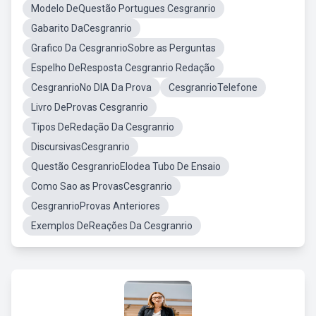
Modelo DeQuestão Portugues Cesgranrio
Gabarito DaCesgranrio
Grafico Da CesgranrioSobre as Perguntas
Espelho DeResposta Cesgranrio Redação
CesgranrioNo DIA Da Prova
CesgranrioTelefone
Livro DeProvas Cesgranrio
Tipos DeRedação Da Cesgranrio
DiscursivasCesgranrio
Questão CesgranrioElodea Tubo De Ensaio
Como Sao as ProvasCesgranrio
CesgranrioProvas Anteriores
Exemplos DeReações Da Cesgranrio