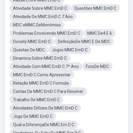
Razão Entre MMC EmD C
Atividade Sobre MMC EmD C
Questões MMC EmD C
Atividade De MMC EmD C 7 Ano
MDC eMMC DeMonômios
Problemas Envolvendo MMC EmD C
MMC De4 E 6
Docsity MMC EmD C
DefiniçãoDe MMC E De MDC
Questao De MDC
Jogos MMC EmD C
Dinamica Sobre MMC EmD C
Atividade Com MMC EmD C 7º Ano
FotoDe MDC
MMC EmD C Como Apresentar
Relação MMC EmD C Formula
Contas De MMC EmD C Para Resolver
Trabalho De MMC EmD C
Atividades Difíceis De MMC EmD C
Jogo De MMC EmD C
Qual a DiferençaDe MMC Em D C