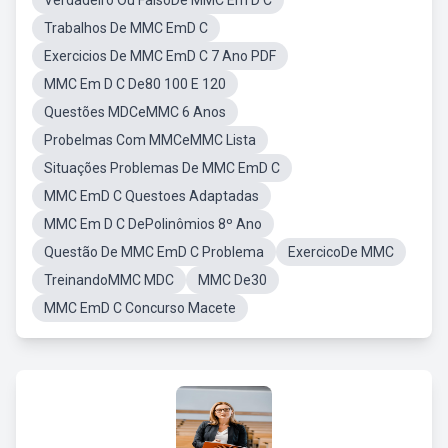
Verdadeiro Ou FalsoDe MMC Em D C
Trabalhos De MMC EmD C
Exercicios De MMC EmD C 7 Ano PDF
MMC Em D C De80 100 E 120
Questões MDCeMMC 6 Anos
Probelmas Com MMCeMMC Lista
Situações Problemas De MMC EmD C
MMC EmD C Questoes Adaptadas
MMC Em D C DePolinômios 8º Ano
Questão De MMC EmD C Problema
ExercicoDe MMC
TreinandoMMC MDC
MMC De30
MMC EmD C Concurso Macete