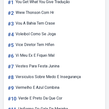
#1
You Get What You Give Tradução
#2
Www Thonson Com Hr
#3
Vou A Bahia Tem Crase
#4
Voleibol Como Se Joga
#5
Vice Diretor Tem Hífen
#6
Vi Meu Ex E Fiquei Mal
#7
Vestes Para Festa Junina
#8
Versiculos Sobre Medo E Insegurança
#9
Vermelho E Azul Combina
#10
Verde E Preto Da Que Cor
Uniforme De Gala Da Marinha