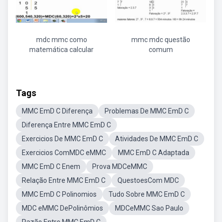
mdc mmc como
mmc mdc questão
matemática calcular
comum
Tags
MMC EmD C Diferença
Problemas De MMC EmD C
Diferença Entre MMC EmD C
Exercicios De MMC EmD C
Atividades De MMC EmD C
Exercicios ComMDC eMMC
MMC EmD C Adaptada
MMC EmD C Enem
Prova MDCeMMC
Relação Entre MMC EmD C
QuestoesCom MDC
MMC EmD C Polinomios
Tudo Sobre MMC EmD C
MDC eMMC DePolinômios
MDCeMMC Sao Paulo