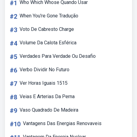
#1
Who Which Whose Quando Usar
#2
When You're Gone Tradução
#3
Voto De Cabresto Charge
#4
Volume Da Calota Esférica
#5
Verdades Para Verdade Ou Desafio
#6
Verbo Dividir No Futuro
#7
Ver Horas Iguais 1515
#8
Veias E Arterias Da Perna
#9
Vaso Quadrado De Madeira
#10
Vantagens Das Energias Renovaveis
Vantagem Da Energia Nuclear