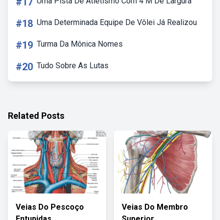
#17
Uma Pista De Atletismo Com 4 M De Largura
#18
Uma Determinada Equipe De Vôlei Já Realizou
#19
Turma Da Mônica Nomes
#20
Tudo Sobre As Lutas
Related Posts
Veias Do Pescoço
Veias Do Membro
Entupidas
Superior