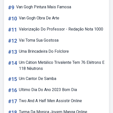
#9
Van Gogh Pintura Mais Famosa
#10
Van Gogh Obra De Arte
#11
Valorização Do Professor - Redação Nota 1000
#12
Vai Toma Sua Gostosa
#13
Uma Brincadeira Do Folclore
#14
Um Cátion Metálico Trivalente Tem 76 Elétrons E
118 Nêutrons
#15
Um Cantor De Samba
#16
Ultimo Dia Do Ano 2023 Bom Dia
#17
Two And A Half Men Assistir Online
#18
Turma Da Monica Jovem Manga Online