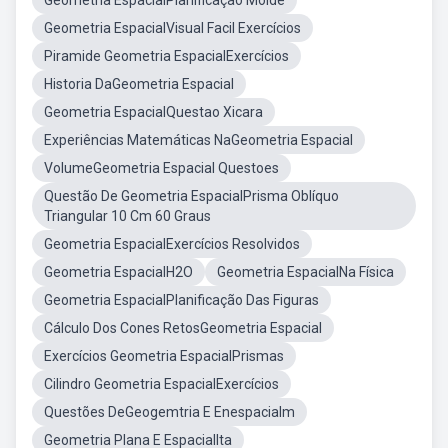
Geometria EspacialPlanificação Molde
Geometria EspacialVisual Facil Exercícios
Piramide Geometria EspacialExercícios
Historia DaGeometria Espacial
Geometria EspacialQuestao Xicara
Experiências Matemáticas NaGeometria Espacial
VolumeGeometria Espacial Questoes
Questão De Geometria EspacialPrisma Oblíquo
Triangular 10 Cm 60 Graus
Geometria EspacialExercícios Resolvidos
Geometria EspacialH2O
Geometria EspacialNa Física
Geometria EspacialPlanificação Das Figuras
Cálculo Dos Cones RetosGeometria Espacial
Exercícios Geometria EspacialPrismas
Cilindro Geometria EspacialExercícios
Questões DeGeogemtria E Enespacialm
Geometria Plana E EspacialIta