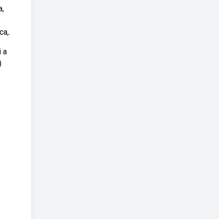
a,
ca,.
 a
)