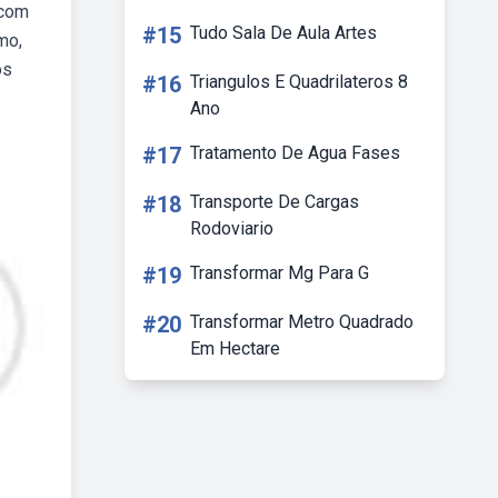
 com
#15
Tudo Sala De Aula Artes
mo,
os
#16
Triangulos E Quadrilateros 8
Ano
#17
Tratamento De Agua Fases
#18
Transporte De Cargas
Rodoviario
#19
Transformar Mg Para G
#20
Transformar Metro Quadrado
Em Hectare