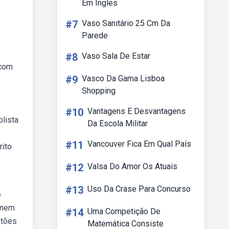
Em Ingles
#7
Vaso Sanitário 25 Cm Da
Parede
#8
Vaso Sala De Estar
 com
#9
Vasco Da Gama Lisboa
Shopping
#10
Vantagens E Desvantagens
lista
Da Escola Militar
#11
Vancouver Fica Em Qual País
rito
#12
Valsa Do Amor Os Atuais
#13
Uso Da Crase Para Concurso
e
enem
#14
Uma Competição De
stões
Matemática Consiste