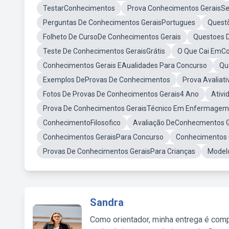
TestarConhecimentos
Prova Conhecimentos GeraisSe
Perguntas De Conhecimentos GeraisPortugues
Quest
Folheto De CursoDe Conhecimentos Gerais
Questoes D
Teste De Conhecimentos GeraisGrátis
O Que Cai EmCo
Conhecimentos Gerais EAualidades Para Concurso
Qu
Exemplos DeProvas De Conhecimentos
Prova Avaliat
Fotos De Provas De Conhecimentos Gerais4 Ano
Ativ
Prova De Conhecimentos GeraisTécnico Em Enfermagem
ConhecimentoFilosofico
Avaliação DeConhecmentos G
Conhecimentos GeraisPara Concurso
Conhecimentos 
Provas De Conhecimentos GeraisPara Crianças
Modelo
Sandra
Como orientador, minha entrega é comp