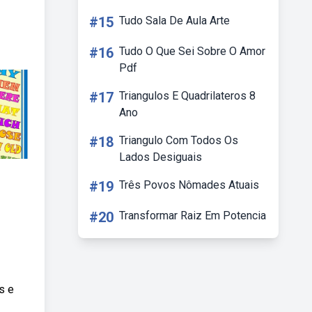
#15
Tudo Sala De Aula Arte
#16
Tudo O Que Sei Sobre O Amor
Pdf
#17
Triangulos E Quadrilateros 8
Ano
#18
Triangulo Com Todos Os
Lados Desiguais
#19
Três Povos Nômades Atuais
#20
Transformar Raiz Em Potencia
s e