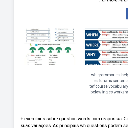
wh grammar esl hel
eslforums sentenc
teflcourse vocabulary
below inglés worksh
+ exercícios sobre question words com respostas. C
suas variações. As principais wh questions podem s