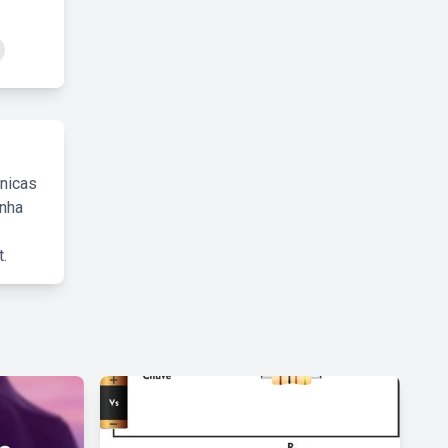
cnicas
inha
.