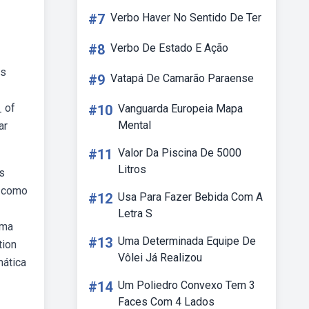
#7
Verbo Haver No Sentido De Ter
#8
Verbo De Estado E Ação
as
#9
Vatapá De Camarão Paraense
_ of
#10
Vanguarda Europeia Mapa
Mental
ar
#11
Valor Da Piscina De 5000
Litros
s
s como
#12
Usa Para Fazer Bebida Com A
Letra S
uma
#13
Uma Determinada Equipe De
tion
Vôlei Já Realizou
mática
#14
Um Poliedro Convexo Tem 3
Faces Com 4 Lados