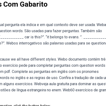
s Com Gabarito
l pergunta ela indica e em qual contexto deve ser usada. Web
question words. São usadas para fazer perguntas. Também são
___________ car is this?”. “it belongs to evans. ”. __________
e?”. Webos interrogativos são palavras usadas para se question
 Because we all have different styles. Webo documento contém trê
iro exercício pede para completar perguntas com question word
ad em pdf. Complete as perguntas em inglês com os pronomes
ords no inglês e as regras de uso. Confira a tradução de cada 
alguns exercícios. Webveja aula gratuita para dominar as ques
uestões de língua estrangeira no enem. Web60 exercícios de gra
mation, click the button below.