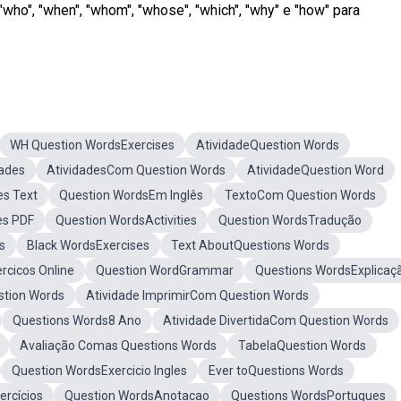
", "when", "whom", "whose", "which", "why" e "how" para
WH Question WordsExercises
AtividadeQuestion Words
dades
AtividadesCom Question Words
AtividadeQuestion Word
es Text
Question WordsEm Inglês
TextoCom Question Words
es PDF
Question WordsActivities
Question WordsTradução
s
Black WordsExercises
Text AboutQuestions Words
rcicos Online
Question WordGrammar
Questions WordsExplicaç
stion Words
Atividade ImprimirCom Question Words
Questions Words8 Ano
Atividade DivertidaCom Question Words
Avaliação Comas Questions Words
TabelaQuestion Words
Question WordsExercicio Ingles
Ever toQuestions Words
ercícios
Question WordsAnotacao
Questions WordsPortugues