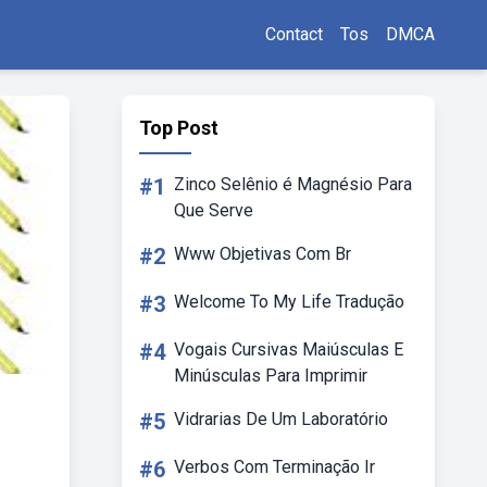
Contact
Tos
DMCA
Top Post
#1
Zinco Selênio é Magnésio Para
Que Serve
#2
Www Objetivas Com Br
#3
Welcome To My Life Tradução
#4
Vogais Cursivas Maiúsculas E
Minúsculas Para Imprimir
#5
Vidrarias De Um Laboratório
#6
Verbos Com Terminação Ir