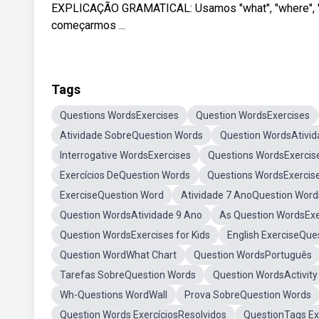
EXPLICAÇÃO GRAMATICAL: Usamos "what", "where", "who
começarmos ...
Tags
Questions WordsExercises
Question WordsExercises
Atividade SobreQuestion Words
Question WordsAtivi
Interrogative WordsExercises
Questions WordsExercis
Exercícios DeQuestion Words
Questions WordsExercis
ExerciseQuestion Word
Atividade 7 AnoQuestion Word
Question WordsAtividade 9 Ano
As Question WordsExe
Question WordsExercises for Kids
English ExerciseQue
Question WordWhat Chart
Question WordsPortuguês
Tarefas SobreQuestion Words
Question WordsActivity
Wh-Questions WordWall
Prova SobreQuestion Words
Question Words ExercíciosResolvidos
QuestionTags Ex