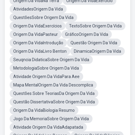
Origem Da VidaNa Terra
Origem Da VidaExercício
AtividadesOrigem Da Vida
QuestõesSobre Origem Da Vida
Origem Da VidaExercícios
TextoSobre Origem Da Vida
Origem Da VidaPasteur
GráficoOrigem Da Vida
Origem Da VidaIntrodução
Questão Origem Da Vida
Origem Da VidaLivro Benton
DinamicaOrigem Da Vida
Seuqncia DidaticaSobre Origem Da Vida
MetodologiaSobre Origem Da Vida
Atividade Origem Da VidaPara Aee
Mapa MentalOrigem Da Vida Descomplica
Questões Sobre TeoriasDa Origem Da Vida
Questão DissertativaSobre Origem Da Vida
Origem Da VidaBiologia Resumo
Jogo Da MemoriaSobre Origem Da Vida
Atividade Origem Da VidaAdapatada